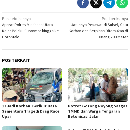
Navigasi
Pos sebelumnya
Pos berikutnya
Aparat Polres Minahasa Utara
Jatuhnya Pesawat di Sulsel, Satu
pos
Kejar Pelaku Curanmor hingga ke
Korban dan Serpihan Ditemukan di
Gorontalo
Jurang 200 Meter
POS TERKAIT
17 Jadi Korban, Berikut Data
Potret Gotong Royong Satgas
Sementara Tragedi Drag Race
TMMD dan Warga Tengaran
Upai
Betonisasi Jalan