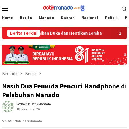
Loncat
Menu
ke
Mobile
konten
Home
Berita
Manado
Daerah
Nasional
Politik
P
y Gaib Sampaikan Duka dan Hentikan Lomba
Berita Terkini
17 Jadi Korb
Beranda
Berita
Nasib Dua Pemuda Pencuri Handphone di
Pelabuhan Manado
Redaktur DetikManado
18 Januari 2026
Situasi Pelabuhan Manado.