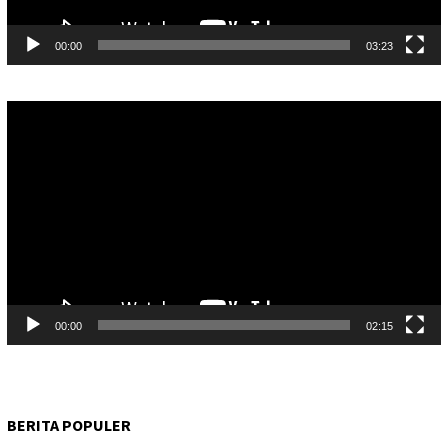
00:00
03:23
Pemutar
Video
00:00
02:15
BERITA POPULER