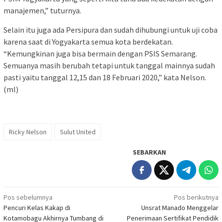
manajemen,” tuturnya.
Selain itu juga ada Persipura dan sudah dihubungi untuk uji coba
karena saat di Yogyakarta semua kota berdekatan.
“Kemungkinan juga bisa bermain dengan PSIS Semarang.
Semuanya masih berubah tetapi untuk tanggal mainnya sudah
pasti yaitu tanggal 12,15 dan 18 Februari 2020,” kata Nelson.
(ml)
Ricky Nelson
Sulut United
SEBARKAN
Navigasi
Pos sebelumnya
Pos berikutnya
Pencuri Kelas Kakap di
Unsrat Manado Menggelar
pos
Kotamobagu Akhirnya Tumbang di
Penerimaan Sertifikat Pendidik