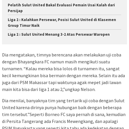
Pelatih Sulut United Bakal Evaluasi Pemain Usai Kalah dari
Persijap
Liga 2 : Kalahkan Persewar, Posisi Sulut United di Klasemen
Group Timur Naik
Liga 2 : Sulut United Menang 3-2 Atas Persewar Waropen
Dia mengatakan, timnya berencana akan melakukan uji coba
dengan Bhayangkara FC namun masih mengikuti suatu
turnamen. “Kalau mereka bisa lolos di turnamen itu, sangat
kecil kemungkinan bisa bermain dengan mereka. Selain itu ada
juga dari PSM Makassar tapi waktunya agak mepet jadi lawan
main kita bisa dari liga 1 atau 2,”ungkap Nelson.
Dia menilai, banyaknya tim yang tertarik uji coba dengan Sulut
United karena dirinya punya hubungan baik dengan beberapa
tim tersebut.”Seperti Borneo FC saya pernah di sana, kemudian
di Persita Tangerang ada Francis Mewengkang, dan apalagi
PSIM Yogyakarta yang seperti kita tahu ada kedekatan dengan