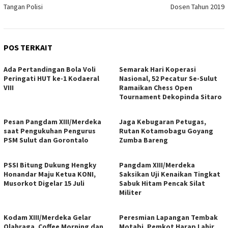
Tangan Polisi
Dosen Tahun 2019
POS TERKAIT
Ada Pertandingan Bola Voli
Semarak Hari Koperasi
Peringati HUT ke-1 Kodaeral
Nasional, 52 Pecatur Se-Sulut
VIII
Ramaikan Chess Open
Tournament Dekopinda Sitaro
Pesan Pangdam XIII/Merdeka
Jaga Kebugaran Petugas,
saat Pengukuhan Pengurus
Rutan Kotamobagu Goyang
PSM Sulut dan Gorontalo
Zumba Bareng
PSSI Bitung Dukung Hengky
Pangdam XIII/Merdeka
Honandar Maju Ketua KONI,
Saksikan Uji Kenaikan Tingkat
Musorkot Digelar 15 Juli
Sabuk Hitam Pencak Silat
Militer
Kodam XIII/Merdeka Gelar
Peresmian Lapangan Tembak
Olahraga, Coffee Morning dan
Motabi, Pemkot Harap Lahir