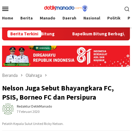
Loncat
Menu
ke
Mobile
konten
Home
Berita
Manado
Daerah
Nasional
Politik
P
i Bapelkum Bitung
Berita Terkini
‎Bapelkum Bitung Berbagi, Semarak H
Beranda
Olahraga
Nelson Juga Sebut Bhayangkara FC,
PSIS, Borneo FC dan Persipura
Redaktur DetikManado
7 Februari 2020
Pelatih Kepala Sulut United Ricky Nelson.