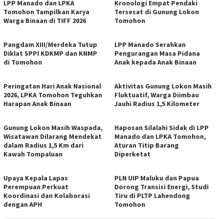
LPP Manado dan LPKA
Kronologi Empat Pendaki
Tomohon Tampilkan Karya
Tersesat di Gunung Lokon
Warga Binaan di TIFF 2026
Tomohon
Pangdam XIII/Merdeka Tutup
LPP Manado Serahkan
Diklat SPPI KDKMP dan KNMP
Pengurangan Masa Pidana
di Tomohon
Anak kepada Anak Binaan
Peringatan Hari Anak Nasional
Aktivitas Gunung Lokon Masih
2026, LPKA Tomohon Teguhkan
Fluktuatif, Warga Diimbau
Harapan Anak Binaan
Jauhi Radius 1,5 Kilometer
Gunung Lokon Masih Waspada,
Haposan Silalahi Sidak di LPP
Wisatawan Dilarang Mendekat
Manado dan LPKA Tomohon,
dalam Radius 1,5 Km dari
Aturan Titip Barang
Kawah Tompaluan
Diperketat
Upaya Kepala Lapas
PLN UIP Maluku dan Papua
Perempuan Perkuat
Dorong Transisi Energi, Studi
Koordinasi dan Kolaborasi
Tiru di PLTP Lahendong
dengan APH
Tomohon