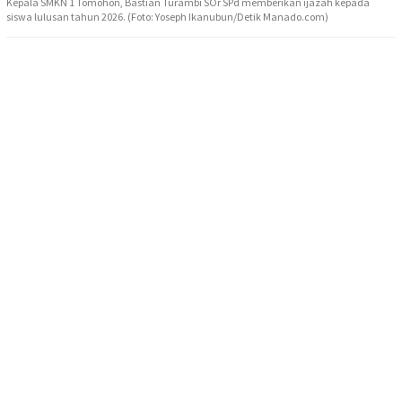
Kepala SMKN 1 Tomohon, Bastian Turambi SOr SPd memberikan ijazah kepada
siswa lulusan tahun 2026. (Foto: Yoseph Ikanubun/Detik Manado.com)