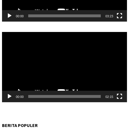
00:00
03:23
Pemutar
Video
00:00
02:15
BERITA POPULER