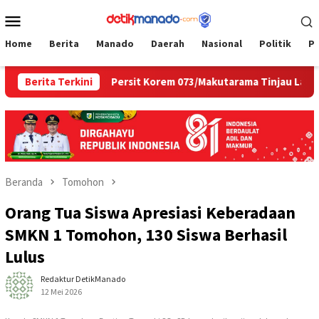
Loncat
Menu
ke
Mobile
konten
Home
Berita
Manado
Daerah
Nasional
Politik
P
 Estetik
Berita Terkini
Persit Korem 073/Makutarama Tinjau Langsung 
Beranda
Tomohon
Orang Tua Siswa Apresiasi Keberadaan
SMKN 1 Tomohon, 130 Siswa Berhasil
Lulus
Redaktur DetikManado
12 Mei 2026