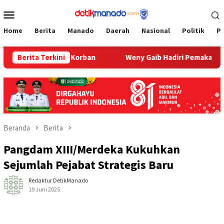
Loncat
Menu
ke
Mobile
konten
Home
Berita
Manado
Daerah
Nasional
Politik
P
umah Keluarga Korban
Berita Terkini
Weny Gaib Hadiri Pemakaman Korba
Beranda
Berita
Pangdam XIII/Merdeka Kukuhkan
Sejumlah Pejabat Strategis Baru
Redaktur DetikManado
19 Juni 2025