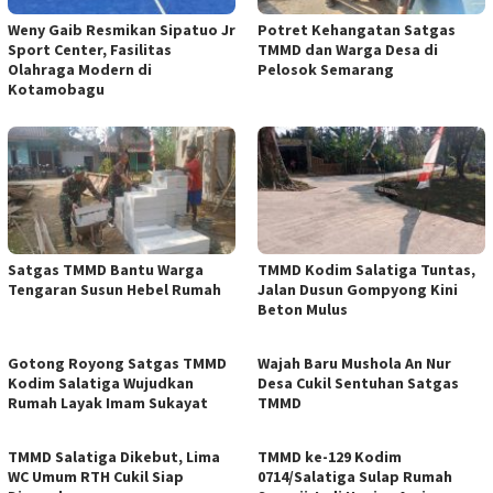
Weny Gaib Resmikan Sipatuo Jr
Potret Kehangatan Satgas
Sport Center, Fasilitas
TMMD dan Warga Desa di
Olahraga Modern di
Pelosok Semarang
Kotamobagu
Satgas TMMD Bantu Warga
TMMD Kodim Salatiga Tuntas,
Tengaran Susun Hebel Rumah
Jalan Dusun Gompyong Kini
Beton Mulus
Gotong Royong Satgas TMMD
Wajah Baru Mushola An Nur
Kodim Salatiga Wujudkan
Desa Cukil Sentuhan Satgas
Rumah Layak Imam Sukayat
TMMD
TMMD Salatiga Dikebut, Lima
TMMD ke-129 Kodim
WC Umum RTH Cukil Siap
0714/Salatiga Sulap Rumah