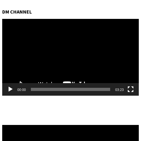
DM CHANNEL
Pemutar
Video
00:00
03:23
Pemutar
Video