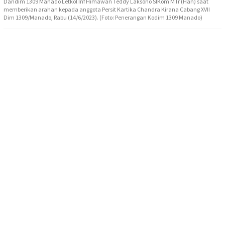
Dandim 1309 Manado Letkol Inf Himawan Teddy Laksono SIKom MTr (Han) saat
memberikan arahan kepada anggota Persit Kartika Chandra Kirana Cabang XVII
Dim 1309/Manado, Rabu (14/6/2023). (Foto: Penerangan Kodim 1309 Manado)