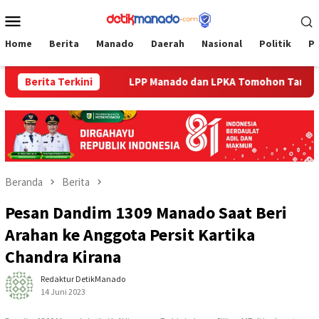
Loncat
Menu
ke
Mobile
konten
Home
Berita
Manado
Daerah
Nasional
Politik
P
nkum Sulut
Berita Terkini
LPP Manado dan LPKA Tomohon Tampilkan Kar
Beranda
Berita
Pesan Dandim 1309 Manado Saat Beri
Arahan ke Anggota Persit Kartika
Chandra Kirana
Redaktur DetikManado
14 Juni 2023