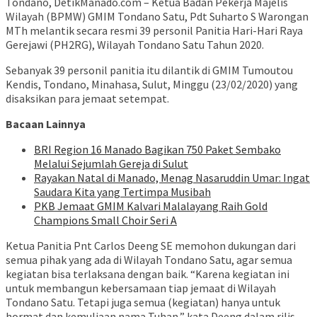
Tondano, DetikManado.com – Ketua Badan Pekerja Majelis
Wilayah (BPMW) GMIM Tondano Satu, Pdt Suharto S Warongan
MTh melantik secara resmi 39 personil Panitia Hari-Hari Raya
Gerejawi (PH2RG), Wilayah Tondano Satu Tahun 2020.
Sebanyak 39 personil panitia itu dilantik di GMIM Tumoutou
Kendis, Tondano, Minahasa, Sulut, Minggu (23/02/2020) yang
disaksikan para jemaat setempat.
Bacaan Lainnya
BRI Region 16 Manado Bagikan 750 Paket Sembako
Melalui Sejumlah Gereja di Sulut
Rayakan Natal di Manado, Menag Nasaruddin Umar: Ingat
Saudara Kita yang Tertimpa Musibah
PKB Jemaat GMIM Kalvari Malalayang Raih Gold
Champions Small Choir Seri A
Ketua Panitia Pnt Carlos Deeng SE memohon dukungan dari
semua pihak yang ada di Wilayah Tondano Satu, agar semua
kegiatan bisa terlaksana dengan baik. “Karena kegiatan ini
untuk membangun kebersamaan tiap jemaat di Wilayah
Tondano Satu. Tetapi juga semua (kegiatan) hanya untuk
hormat dan kemuliaan nama Tuhan,” kata Deeng dalam rilis,