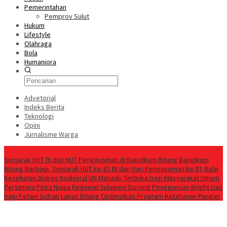
Pemerintahan
Pemprov Sulut
Hukum
Lifestyle
Olahraga
Bola
Humaniora
Advetorial
Indeks Berita
Teknologi
Opini
Jurnalisme Warga
Berita Terkini
Semarak HUT RI dan HUT Pengayoman di Bapelkum Bitung
‎Bapelkum
Bitung Berbagi, Semarak HUT ke-81 RI dan Hari Pengayoman ke-81
Balai
Kesehatan Diskes Kodaeral VIII Manado Terbuka bagi Masyarakat Umum
Pertamina Patra Niaga Regional Sulawesi Dorong Penggunaan Bright Gas
bagi Petani Sidrap
Lapas Bitung Optimalkan Program Ketahanan Pangan