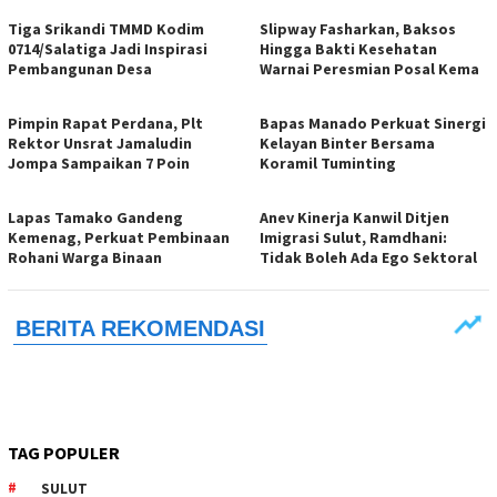
Tiga Srikandi TMMD Kodim
Slipway Fasharkan, Baksos
0714/Salatiga Jadi Inspirasi
Hingga Bakti Kesehatan
Pembangunan Desa
Warnai Peresmian Posal Kema
Pimpin Rapat Perdana, Plt
Bapas Manado Perkuat Sinergi
Rektor Unsrat Jamaludin
Kelayan Binter Bersama
Jompa Sampaikan 7 Poin
Koramil Tuminting
Lapas Tamako Gandeng
Anev Kinerja Kanwil Ditjen
Kemenag, Perkuat Pembinaan
Imigrasi Sulut, Ramdhani:
Rohani Warga Binaan
Tidak Boleh Ada Ego Sektoral
TAG POPULER
SULUT