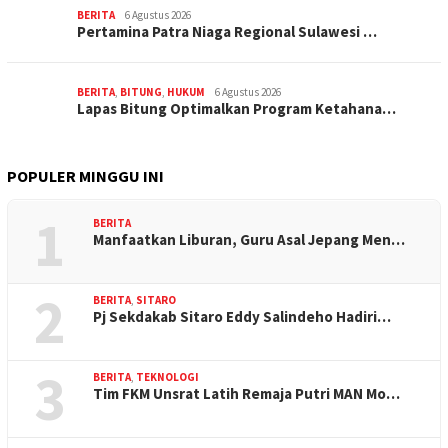
BERITA
6 Agustus 2026
Pertamina Patra Niaga Regional Sulawesi …
BERITA
,
BITUNG
,
HUKUM
6 Agustus 2026
Lapas Bitung Optimalkan Program Ketahana…
POPULER MINGGU INI
1
BERITA
Manfaatkan Liburan, Guru Asal Jepang Men…
2
BERITA
,
SITARO
Pj Sekdakab Sitaro Eddy Salindeho Hadiri…
3
BERITA
,
TEKNOLOGI
Tim FKM Unsrat Latih Remaja Putri MAN Mo…