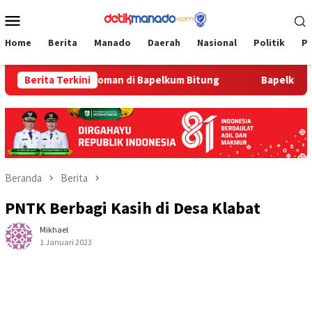
Loncat
Menu
ke
Mobile
konten
Home
Berita
Manado
Daerah
Nasional
Politik
P
an HUT Pengayoman di Bapelkum Bitung
Berita Terkini
‎Bapelkum Bitun
Beranda
Berita
PNTK Berbagi Kasih di Desa Klabat
Mikhael
1 Januari 2023