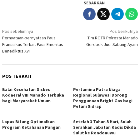
SEBARKAN
Navigasi
Pos sebelumnya
Pos berikutnya
Pernyataan-pernyataan Paus
Tim ROTR Polresta Manado
pos
Fransiskus Terkait Paus Emeritus
Gerebek Judi Sabung Ayam
Benediktus XVI
POS TERKAIT
Balai Kesehatan Diskes
Pertamina Patra Niaga
Kodaeral VIII Manado Terbuka
Regional Sulawesi Dorong
bagi Masyarakat Umum
Penggunaan Bright Gas bagi
Petani Sidrap
Lapas Bitung Optimalkan
Setelah 3 Tahun 5 Hari, Suluh
Program Ketahanan Pangan
Serahkan Jabatan Kadis Dikda
Sulut ke Rondonuwu