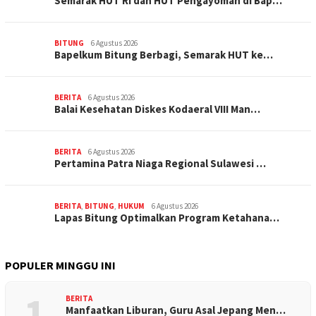
Semarak HUT RI dan HUT Pengayoman di Bap…
BITUNG
6 Agustus 2026
‎Bapelkum Bitung Berbagi, Semarak HUT ke…
BERITA
6 Agustus 2026
Balai Kesehatan Diskes Kodaeral VIII Man…
BERITA
6 Agustus 2026
Pertamina Patra Niaga Regional Sulawesi …
BERITA
,
BITUNG
,
HUKUM
6 Agustus 2026
Lapas Bitung Optimalkan Program Ketahana…
POPULER MINGGU INI
1
BERITA
Manfaatkan Liburan, Guru Asal Jepang Men…