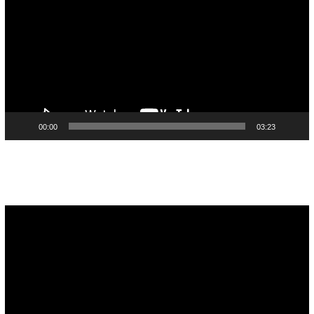
00:00
03:23
Pemutar
Video