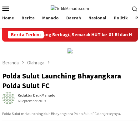
Loncat
Menu
ke
Mobile
konten
Home
Berita
Manado
Daerah
Nasional
Politik
P
‎Bapelkum Bitung Berbagi, Semarak HUT ke-81 RI dan Hari Pen
Berita Terkini
Beranda
Olahraga
Polda Sulut Launching Bhayangkara
Polda Sulut FC
Redaktur DetikManado
6 September 2019
Polda Sulut melaunching klub Bhayangkara Polda Sulut FC dan jerseynya.