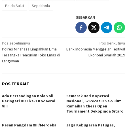
Polda Sulut
Sepakbola
SEBARKAN
Navigasi
Pos sebelumnya
Pos berikutnya
Polres Minahasa Limpahkan Lima
Bank Indonesia Menggelar Festival
pos
Tersangka Pencurian Toko Emas di
Ekonomi Syariah 2019
Langowan
POS TERKAIT
Ada Pertandingan Bola Voli
Semarak Hari Koperasi
Peringati HUT ke-1 Kodaeral
Nasional, 52 Pecatur Se-Sulut
VIII
Ramaikan Chess Open
Tournament Dekopinda Sitaro
Pesan Pangdam XIII/Merdeka
Jaga Kebugaran Petugas,