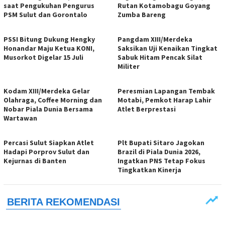
saat Pengukuhan Pengurus
Rutan Kotamobagu Goyang
PSM Sulut dan Gorontalo
Zumba Bareng
PSSI Bitung Dukung Hengky
Pangdam XIII/Merdeka
Honandar Maju Ketua KONI,
Saksikan Uji Kenaikan Tingkat
Musorkot Digelar 15 Juli
Sabuk Hitam Pencak Silat
Militer
Kodam XIII/Merdeka Gelar
Peresmian Lapangan Tembak
Olahraga, Coffee Morning dan
Motabi, Pemkot Harap Lahir
Nobar Piala Dunia Bersama
Atlet Berprestasi
Wartawan
Percasi Sulut Siapkan Atlet
Plt Bupati Sitaro Jagokan
Hadapi Porprov Sulut dan
Brazil di Piala Dunia 2026,
Kejurnas di Banten
Ingatkan PNS Tetap Fokus
Tingkatkan Kinerja