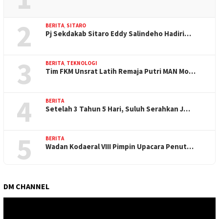
2
BERITA
,
SITARO
Pj Sekdakab Sitaro Eddy Salindeho Hadiri…
3
BERITA
,
TEKNOLOGI
Tim FKM Unsrat Latih Remaja Putri MAN Mo…
4
BERITA
Setelah 3 Tahun 5 Hari, Suluh Serahkan J…
5
BERITA
Wadan Kodaeral VIII Pimpin Upacara Penut…
DM CHANNEL
Pemutar
Video