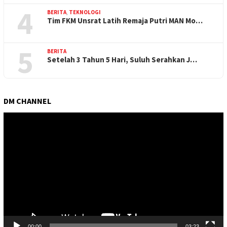
4
BERITA
,
TEKNOLOGI
Tim FKM Unsrat Latih Remaja Putri MAN Mo…
5
BERITA
Setelah 3 Tahun 5 Hari, Suluh Serahkan J…
DM CHANNEL
Pemutar
Video
00:00
03:23