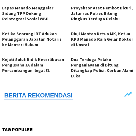
Lapas Manado Menggelar
Proyektor Aset Pemkot Dicuri,
Sidang TPP Dukung
Jatanras Polres Bitung
Reintegrasi Sosial WBP
Ringkus Terduga Pelaku
Ketika Seorang IRT Adukan
Diuji Mantan Ketua MK, Ketua
Pelanggaran Jabatan Notaris
KPU Manado Raih Gelar Doktor
ke Menteri Hukum
di Unsrat
Kejati Sulut Bidik Keterlibatan
Dua Terduga Pelaku
Pengusaha JA dalam
Penganiayaan di Bitung
Pertambangan Ilegal EL
Ditangkap Polisi, Korban Alami
Luka
TAG POPULER