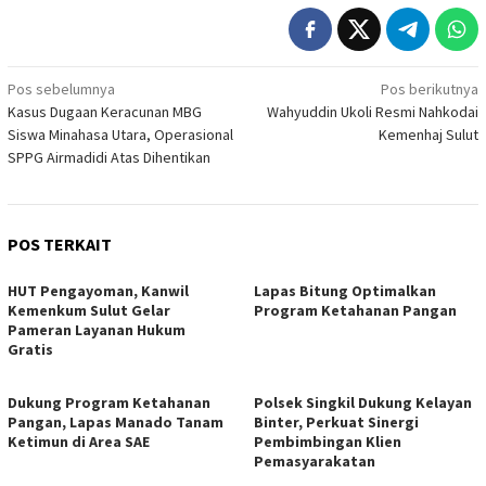
Navigasi
Pos sebelumnya
Pos berikutnya
Kasus Dugaan Keracunan MBG
Wahyuddin Ukoli Resmi Nahkodai
pos
Siswa Minahasa Utara, Operasional
Kemenhaj Sulut
SPPG Airmadidi Atas Dihentikan
POS TERKAIT
HUT Pengayoman, Kanwil
Lapas Bitung Optimalkan
Kemenkum Sulut Gelar
Program Ketahanan Pangan
Pameran Layanan Hukum
Gratis
Dukung Program Ketahanan
Polsek Singkil Dukung Kelayan
Pangan, Lapas Manado Tanam
Binter, Perkuat Sinergi
Ketimun di Area SAE
Pembimbingan Klien
Pemasyarakatan