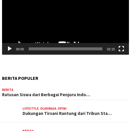
00:00
02:15
BERITA POPULER
BERITA
Ratusan Siswa dari Berbagai Penjuru Indo…
LIFESTYLE
,
OLAHRAGA
,
OPINI
Dukungan Tirsani Rantung dari Tribun Sta…
BERITA