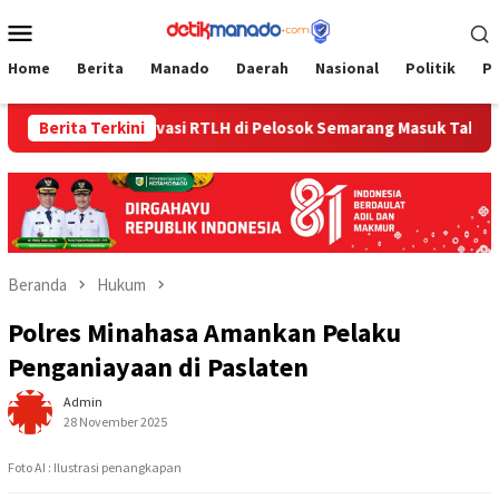
Loncat
Menu
ke
Mobile
konten
Home
Berita
Manado
Daerah
Nasional
Politik
P
n
Berita Terkini
Renovasi RTLH di Pelosok Semarang Masuk Tahap Penye
Beranda
Hukum
Polres Minahasa Amankan Pelaku
Penganiayaan di Paslaten
Admin
28 November 2025
Foto AI : Ilustrasi penangkapan