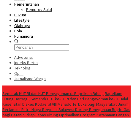
Pemerintahan
Pemprov Sulut
Hukum
Lifestyle
Olahraga
Bola
Humaniora
Advetorial
Indeks Berita
Teknologi
Opini
Jurnalisme Warga
Berita Terkini
Semarak HUT RI dan HUT Pengayoman di Bapelkum Bitung
‎Bapelkum
Bitung Berbagi, Semarak HUT ke-81 RI dan Hari Pengayoman ke-81
Balai
Kesehatan Diskes Kodaeral VIII Manado Terbuka bagi Masyarakat Umum
Pertamina Patra Niaga Regional Sulawesi Dorong Penggunaan Bright Gas
bagi Petani Sidrap
Lapas Bitung Optimalkan Program Ketahanan Pangan