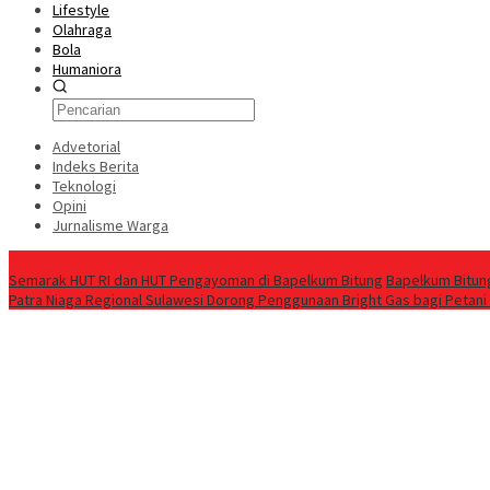
Lifestyle
Olahraga
Bola
Humaniora
Advetorial
Indeks Berita
Teknologi
Opini
Jurnalisme Warga
Berita Terkini
Semarak HUT RI dan HUT Pengayoman di Bapelkum Bitung
‎Bapelkum Bitun
Patra Niaga Regional Sulawesi Dorong Penggunaan Bright Gas bagi Petani