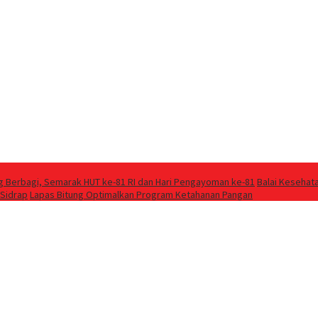
g Berbagi, Semarak HUT ke-81 RI dan Hari Pengayoman ke-81
Balai Kesehat
 Sidrap
Lapas Bitung Optimalkan Program Ketahanan Pangan