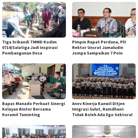
Tiga Srikandi TMMD Kodim
Pimpin Rapat Perdana, Plt
0714/Salatiga Jadi Inspirasi
Rektor Unsrat Jamaludin
Pembangunan Desa
Jompa Sampaikan 7 Poin
Bapas Manado Perkuat Sinergi
Anev Kinerja Kanwil Ditjen
Kelayan Binter Bersama
Imigrasi Sulut, Ramdhani:
Koramil Tuminting
Tidak Boleh Ada Ego Sektoral