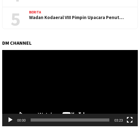
5
BERITA
Wadan Kodaeral VIII Pimpin Upacara Penut…
DM CHANNEL
Pemutar
Video
00:00
03:23