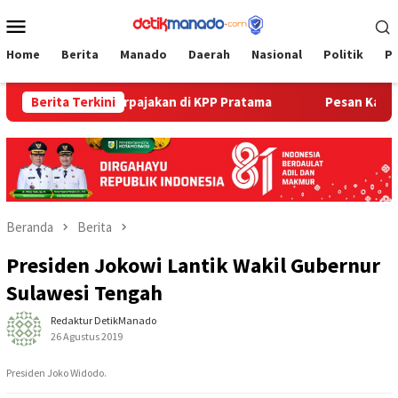
Loncat
Menu
ke
Mobile
konten
Home
Berita
Manado
Daerah
Nasional
Politik
P
ikasi Data Perpajakan di KPP Pratama
Berita Terkini
Pesan Kapolres Bitu
Beranda
Berita
Presiden Jokowi Lantik Wakil Gubernur
Sulawesi Tengah
Redaktur DetikManado
26 Agustus 2019
Presiden Joko Widodo.