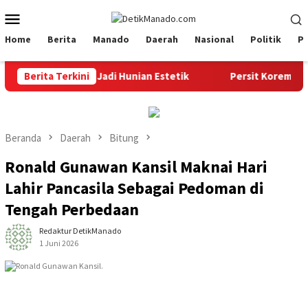
Loncat
Menu
ke
Mobile
konten
Home
Berita
Manado
Daerah
Nasional
Politik
P
 Rumah Warga Jadi Hunian Estetik
Berita Terkini
Persit Korem 073/Mak
Beranda
Daerah
Bitung
Ronald Gunawan Kansil Maknai Hari
Lahir Pancasila Sebagai Pedoman di
Tengah Perbedaan
Redaktur DetikManado
1 Juni 2026