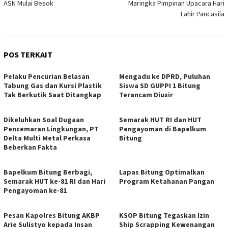
ASN Mulai Besok
Maringka Pimpinan Upacara Hari
Lahir Pancasila
POS TERKAIT
Pelaku Pencurian Belasan
Mengadu ke DPRD, Puluhan
Tabung Gas dan Kursi Plastik
Siswa SD GUPPI 1 Bitung
Tak Berkutik Saat Ditangkap
Terancam Diusir
Dikeluhkan Soal Dugaan
Semarak HUT RI dan HUT
Pencemaran Lingkungan, PT
Pengayoman di Bapelkum
Delta Multi Metal Perkasa
Bitung
Beberkan Fakta
‎Bapelkum Bitung Berbagi,
Lapas Bitung Optimalkan
Semarak HUT ke-81 RI dan Hari
Program Ketahanan Pangan
Pengayoman ke-81
Pesan Kapolres Bitung AKBP
KSOP Bitung Tegaskan Izin
Arie Sulistyo kepada Insan
Ship Scrapping Kewenangan