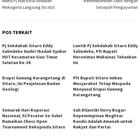
Nama Pj Wali Kota Abdullah
Kemenkumham Sulut dengan
Mokoginta Langsung Dicatut
Sesepuh Pengayoman
POS TERKAIT
Pj Sekdakab Sitaro Eddy
Lantik Pj Sekdakab Sitaro Eddy
Salindeho Hadiri Ibadah Syukur
Salindeho, Plt Bupati
HUT Kecamatan Siau Timur
Heronimus Makainas Tekankan
Selatan Ke-24
Ini
Erupsi Gunung Karangetang di
Plt Bupati Sitaro Imbau
Sitaro, Ini Penjelasan Badan
Masyarakat Tetap Waspada
Geologi
Menyusul Erupsi Gunung
Karangetang
Semarak Hari Koperasi
Sah Dilantik! Herry Bogar:
Nasional, 52 Pecatur Se-Sulut
Kepemimpinan Moghtar
Ramaikan Chess Open
Kaudis Adalah Amanah untuk
Tournament Dekopinda Sitaro
Rakyat dan Partai