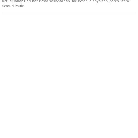
Ketua Harian Hari-hari Besar Nasional dan Hari Besar Lainnya Kabupaten Sitaro
Semuel Raule.