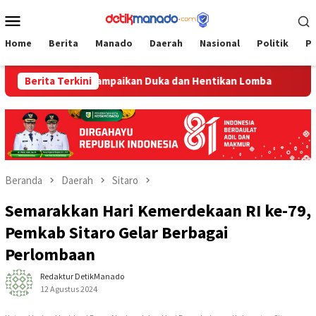
Loncat
Menu
ke
Mobile
konten
Home
Berita
Manado
Daerah
Nasional
Politik
P
ai, Weny Gaib Sampaikan Duka dan Hentikan Lomba
Berita Terkini
17 Jad
Beranda
Daerah
Sitaro
Semarakkan Hari Kemerdekaan RI ke-79,
Pemkab Sitaro Gelar Berbagai
Perlombaan
Redaktur DetikManado
12 Agustus 2024