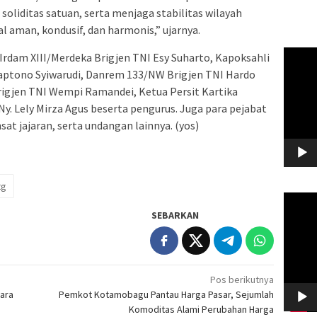
oliditas satuan, serta menjaga stabilitas wilayah
al aman, kondusif, dan harmonis,” ujarnya.
Pemuta
 Irdam XIII/Merdeka Brigjen TNI Esy Suharto, Kapoksahli
Video
aptono Syiwarudi, Danrem 133/NW Brigjen TNI Hardo
rigjen TNI Wempi Ramandei, Ketua Persit Kartika
y. Lely Mirza Agus beserta pengurus. Juga para pejabat
t jajaran, serta undangan lainnya. (yos)
tg
Pemuta
Video
SEBARKAN
Pos berikutnya
kara
Pemkot Kotamobagu Pantau Harga Pasar, Sejumlah
Komoditas Alami Perubahan Harga