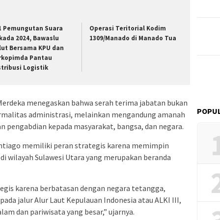
1 Pemungutan Suara
Operasi Teritorial Kodim
lkada 2024, Bawaslu
1309/Manado di Manado Tua
lut Bersama KPU dan
rkopimda Pantau
stribusi Logistik
erdeka menegaskan bahwa serah terima jabatan bukan
POPUL
ormalitas administrasi, melainkan mengandung amanah
an pengabdian kepada masyarakat, bangsa, dan negara.
ntiago memiliki peran strategis karena memimpin
D di wilayah Sulawesi Utara yang merupakan beranda
ategis karena berbatasan dengan negara tetangga,
pada jalur Alur Laut Kepulauan Indonesia atau ALKI III,
lam dan pariwisata yang besar,” ujarnya.