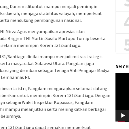
seorang Danrem dituntut mampu menjadi pemimpin
a daerah, menjaga stabilitas wilayah, memperkuat
 serta mendukung pembangunan nasional.
NI Mirza Agus menyampaikan apresiasi dan
da Brigjen TNI Martin Susilo Martopo Turnip beserta
nya selama memimpin Korem 131/Santiago.
1/Santiago dinilai mampu menjadi mitra strategis
, serta masyarakat Sulawesi Utara. Pangdam juga
DM C
aru yang diemban sebagai Tenaga Ahli Pengajar Madya
Pemuta
 Lemhannas RI.
Video
hi beserta istri, Pangdam mengucapkan selamat datang
 diberikan untuk memimpin Korem 131/Santiago. Dengan
ya sebagai Wakil Inspektur Kopassus, Pangdam
mahi mampu melanjutkan serta meningkatkan berbagai
sebelumnya.
rem 131/Santiago dapat semakin memperkuat