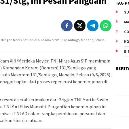
31/Stg, Ini Pesan Pangdam
TAG P
S
M
CO
 dengan tradisi satuan di aula Makorem 131/Santiago, Manado, Selasa
K
BI
dam XIII/Merdeka Mayjen TNI Mirza Agus SIP memimpin
ab) Komandan Korem (Danrem) 131/Santiago yang
BERIT
i aula Makorem 131/Santiago, Manado, Selasa (9/6/2026).
ebagai bagian dari proses regenerasi kepemimpinan di
resmi diserahterimakan dari Brigjen TNI Martin Susilo
n TNI Yuri Elias Mamahi. Pergantian kepemimpinan ini
anisasi TNI AD dalam rangka pembinaan personel dan
atkan kinerja satuan.