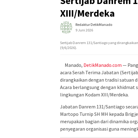
Sertijab Danrem 1
XIII/Merdeka
Redaktur DetikManado
9 Juni 2026
Sertijab Danrem 131/Santiago yang dirangkaikan
(9/6/2026).
Manado,
DetikManado.com
— Pang
acara Serah Terima Jabatan (Sertij
dirangkaikan dengan tradisi satuan d
Acara berlangsung dengan khidmat s
lingkungan Kodam XIII/Merdeka.
Jabatan Danrem 131/Santiago secara 
Martopo Turnip SH MH kepada Brigje
merupakan bagian dari dinamika org
penyegaran organisasi guna meningk