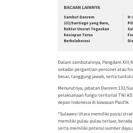
BACAAN LAINNYA
Sambut Danrem
H-
131/Santiago yang Baru,
Pi
Rektor Unsrat Tegaskan
Su
Kesiapan Terus
Fo
Berkolaborasi
Di
Dalam sambutannya, Pangdam XIII/M
sekadar pergantian personel atau f
besar, tanggung jawab, serta tuntut
Menurutnya, jabatan Danrem 131/Sa
pelaksanaan fungsi teritorial TNI A
depan Indonesia di kawasan Pasifik.
“Sulawesi Utara memiliki posisi str
memiliki pulau-pulau terluar, berada 
serta memiliki potensi sumber daya a