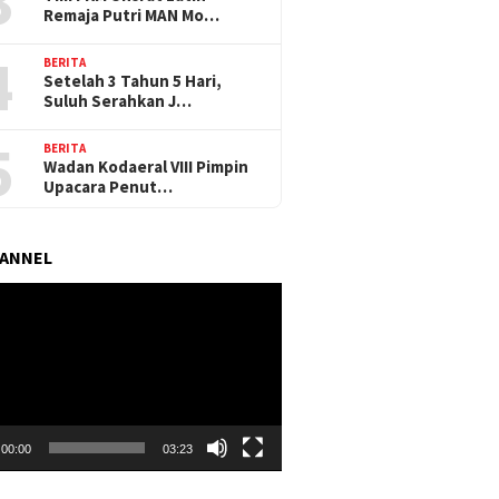
3
Remaja Putri MAN Mo…
4
BERITA
Setelah 3 Tahun 5 Hari,
Suluh Serahkan J…
5
BERITA
Wadan Kodaeral VIII Pimpin
Upacara Penut…
HANNEL
r
00:00
03:23