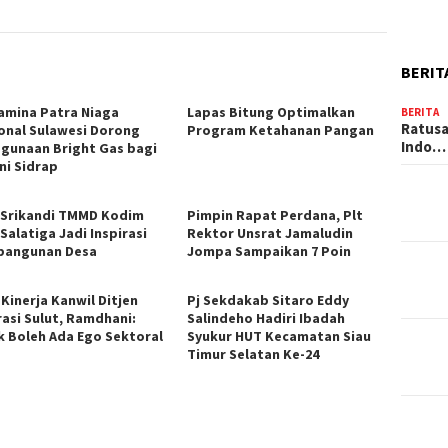
BERIT
amina Patra Niaga
Lapas Bitung Optimalkan
BERITA
Ratusa
onal Sulawesi Dorong
Program Ketahanan Pangan
Indo…
gunaan Bright Gas bagi
ni Sidrap
 Srikandi TMMD Kodim
Pimpin Rapat Perdana, Plt
Salatiga Jadi Inspirasi
Rektor Unsrat Jamaludin
angunan Desa
Jompa Sampaikan 7 Poin
Kinerja Kanwil Ditjen
Pj Sekdakab Sitaro Eddy
rasi Sulut, Ramdhani:
Salindeho Hadiri Ibadah
k Boleh Ada Ego Sektoral
Syukur HUT Kecamatan Siau
Timur Selatan Ke-24