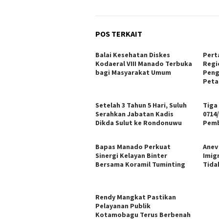
POS TERKAIT
Balai Kesehatan Diskes
Pert
Kodaeral VIII Manado Terbuka
Regi
bagi Masyarakat Umum
Peng
Peta
Setelah 3 Tahun 5 Hari, Suluh
Tiga
Serahkan Jabatan Kadis
0714/
Dikda Sulut ke Rondonuwu
Pemb
Bapas Manado Perkuat
Anev 
Sinergi Kelayan Binter
Imig
Bersama Koramil Tuminting
Tida
Rendy Mangkat Pastikan
Pelayanan Publik
Kotamobagu Terus Berbenah