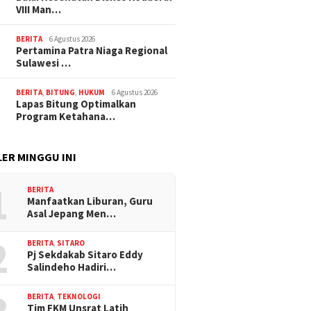
VIII Man…
BERITA
6 Agustus 2026
Pertamina Patra Niaga Regional
Sulawesi …
BERITA
,
BITUNG
,
HUKUM
6 Agustus 2026
Lapas Bitung Optimalkan
Program Ketahana…
ER MINGGU INI
1
BERITA
Manfaatkan Liburan, Guru
Asal Jepang Men…
2
BERITA
,
SITARO
Pj Sekdakab Sitaro Eddy
Salindeho Hadiri…
BERITA
,
TEKNOLOGI
Tim FKM Unsrat Latih