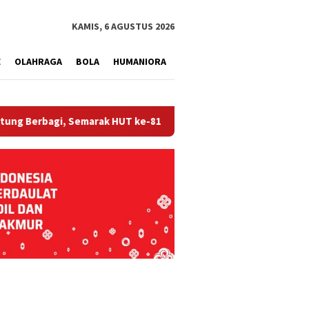
tutup
KAMIS, 6 AGUSTUS 2026
E
OLAHRAGA
BOLA
HUMANIORA
i, Semarak HUT ke-81 RI dan Hari Pengayoman ke-81
Bala