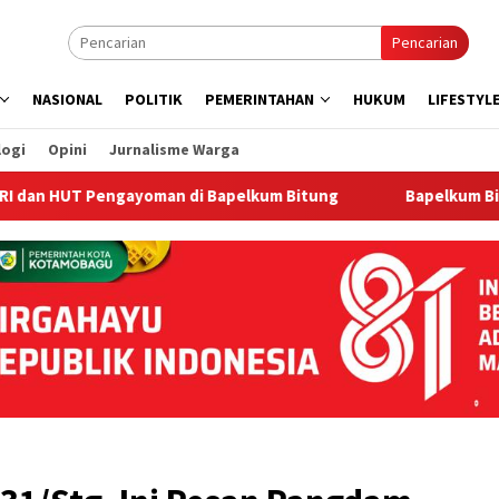
Pencarian
NASIONAL
POLITIK
PEMERINTAHAN
HUKUM
LIFESTYL
logi
Opini
Jurnalisme Warga
engayoman di Bapelkum Bitung
‎Bapelkum Bitung Berbag