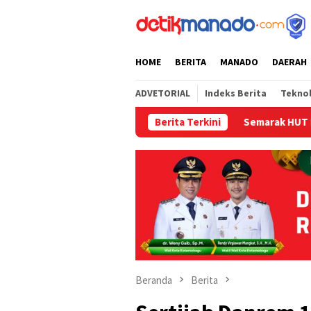
Loncat
tutup
ke
konten
HOME
BERITA
MANADO
DAERAH
ADVETORIAL
Indeks Berita
Tekno
Berita Terkini
Semarak HUT RI dan HUT P
Beranda
Berita