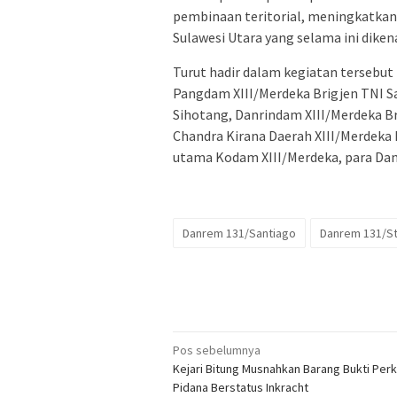
pembinaan teritorial, meningkatkan s
Sulawesi Utara yang selama ini diken
Turut hadir dalam kegiatan tersebut
Pangdam XIII/Merdeka Brigjen TNI S
Sihotang, Danrindam XIII/Merdeka B
Chandra Kirana Daerah XIII/Merdeka N
utama Kodam XIII/Merdeka, para Dansa
Danrem 131/Santiago
Danrem 131/S
Navigasi
Pos sebelumnya
Kejari Bitung Musnahkan Barang Bukti Per
pos
Pidana Berstatus Inkracht