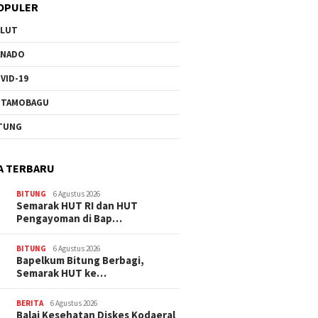
OPULER
ULUT
ANADO
VID-19
OTAMOBAGU
TUNG
A TERBARU
BITUNG
6 Agustus 2026
Semarak HUT RI dan HUT
Pengayoman di Bap…
BITUNG
6 Agustus 2026
‎Bapelkum Bitung Berbagi,
Semarak HUT ke…
BERITA
6 Agustus 2026
Balai Kesehatan Diskes Kodaeral