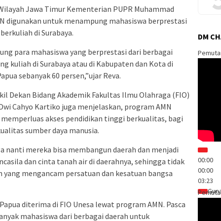
 Wilayah Jawa Timur Kementerian PUPR Muhammad
 digunakan untuk menampung mahasiswa berprestasi
berkuliah di Surabaya.
DM C
ng para mahasiswa yang berprestasi dari berbagai
Pemuta
ng kuliah di Surabaya atau di Kabupaten dan Kota di
apua sebanyak 60 persen,”ujar Reva.
l Dekan Bidang Akademik Fakultas Ilmu Olahraga (FIO)
) Dwi Cahyo Kartiko juga menjelaskan, program AMN
emperluas akses pendidikan tinggi berkualitas, bagi
ualitas sumber daya manusia.
ga nanti mereka bisa membangun daerah dan menjadi
00:00
casila dan cinta tanah air di daerahnya, sehingga tidak
00:00
n yang mengancam persatuan dan kesatuan bangsa
03:23
Guna
Pemuta
l Papua diterima di FIO Unesa lewat program AMN. Pasca
yak mahasiswa dari berbagai daerah untuk