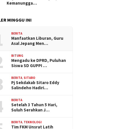
Kemanungga…
ER MINGGU INI
1
BERITA
Manfaatkan Liburan, Guru
Asal Jepang Men…
2
BITUNG
Mengadu ke DPRD, Puluhan
Siswa SD GUPPI …
3
BERITA
,
SITARO
Pj Sekdakab Sitaro Eddy
Salindeho Hadiri…
4
BERITA
Setelah 3 Tahun 5 Hari,
Suluh Serahkan J…
5
BERITA
,
TEKNOLOGI
Tim FKM Unsrat Latih