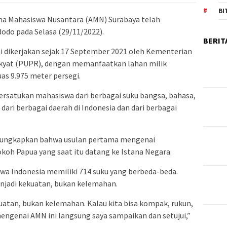
BI
a Mahasiswa Nusantara (AMN) Surabaya telah
dodo pada Selasa (29/11/2022).
BERIT
dikerjakan sejak 17 September 2021 oleh Kementerian
yat (PUPR), dengan memanfaatkan lahan milik
as 9.975 meter persegi.
atukan mahasiswa dari berbagai suku bangsa, bahasa,
ari berbagai daerah di Indonesia dan dari berbagai
ungkapkan bahwa usulan pertama mengenai
oh Papua yang saat itu datang ke Istana Negara.
a Indonesia memiliki 714 suku yang berbeda-beda.
njadi kekuatan, bukan kelemahan.
atan, bukan kelemahan. Kalau kita bisa kompak, rukun,
mengenai AMN ini langsung saya sampaikan dan setujui,”