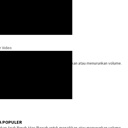
r Video
kan Anak Panah Atas/Bawah untuk menaikkan atau menurunkan volume.
A POPULER
kan Anak Panah Atas/Bawah untuk menaikkan atau menurunkan volume.