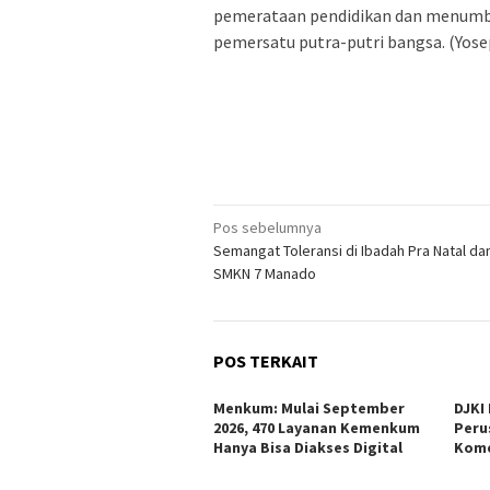
pemerataan pendidikan dan menumbu
pemersatu putra-putri bangsa. (Yos
Navigasi
Pos sebelumnya
Semangat Toleransi di Ibadah Pra Natal da
pos
SMKN 7 Manado
POS TERKAIT
Menkum: Mulai September
DJKI
2026, 470 Layanan Kemenkum
Peru
Hanya Bisa Diakses Digital
Kome