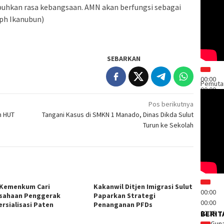
hkan rasa kebangsaan. AMN akan berfungsi sebagai
eph Ikanubun)
SEBARKAN
00:00
Pemuta
00:00
03:23
Pos berikutnya
Guna
n HUT
Tangani Kasus di SMKN 1 Manado, Dinas Dikda Sulut
Turun ke Sekolah
 Kemenkum Cari
Kakanwil Ditjen Imigrasi Sulut
00:00
sahaan Penggerak
Paparkan Strategi
00:00
rsialisasi Paten
Penanganan PFDs
02:15
BERIT
Guna