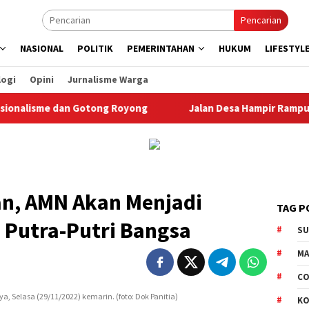
Pencarian
NASIONAL
POLITIK
PEMERINTAHAN
HUKUM
LIFESTYL
logi
Opini
Jurnalisme Warga
e dan Gotong Royong
Jalan Desa Hampir Rampung, Dandim S
an, AMN Akan Menjadi
TAG P
Putra-Putri Bangsa
S
M
CO
 Selasa (29/11/2022) kemarin. (foto: Dok Panitia)
K