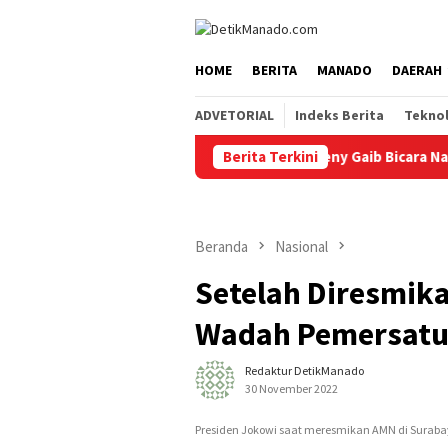
Loncat
tutup
ke
konten
HOME
BERITA
MANADO
DAERAH
ADVETORIAL
Indeks Berita
Tekno
Buka Rangkaian HUT ke-81 RI, Weny Gaib Bicara Nasionalism
Berita Terkini
Beranda
Nasional
Setelah Diresmik
Wadah Pemersatu 
Redaktur DetikManado
30 November 2022
Presiden Jokowi saat meresmikan AMN di Surabaya,