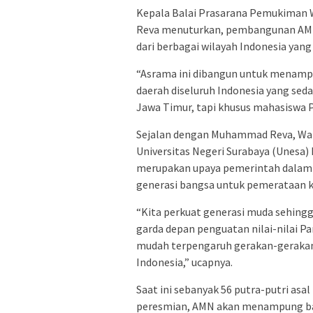
Kepala Balai Prasarana Pemukiman
Reva menuturkan, pembangunan AMN
dari berbagai wilayah Indonesia yang 
“Asrama ini dibangun untuk menampu
daerah diseluruh Indonesia yang seda
Jawa Timur, tapi khusus mahasiswa P
Sejalan dengan Muhammad Reva, Waki
Universitas Negeri Surabaya (Unesa
merupakan upaya pemerintah dalam m
generasi bangsa untuk pemerataan k
“Kita perkuat generasi muda sehing
garda depan penguatan nilai-nilai Pan
mudah terpengaruh gerakan-geraka
Indonesia,” ucapnya.
Saat ini sebanyak 56 putra-putri asa
peresmian, AMN akan menampung ban