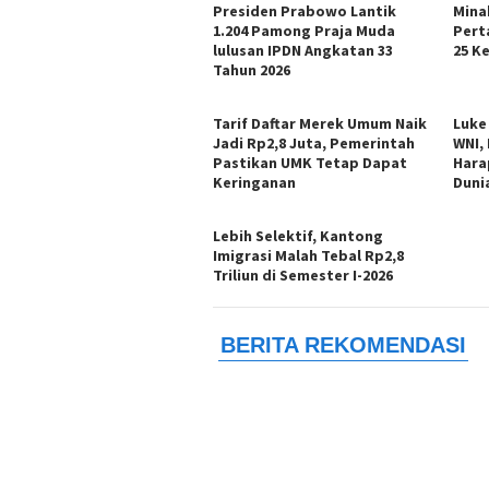
Presiden Prabowo Lantik
Mina
1.204 Pamong Praja Muda
Pert
lulusan IPDN Angkatan 33
25 K
Tahun 2026
Tarif Daftar Merek Umum Naik
Luke
Jadi Rp2,8 Juta, Pemerintah
WNI,
Pastikan UMK Tetap Dapat
Hara
Keringanan
Duni
Lebih Selektif, Kantong
Imigrasi Malah Tebal Rp2,8
Triliun di Semester I-2026