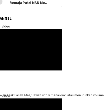
Remaja Putri MAN Mo…
HANNEL
r Video
kan Anak Panah Atas/Bawah untuk menaikkan atau menurunkan volume.
r Video