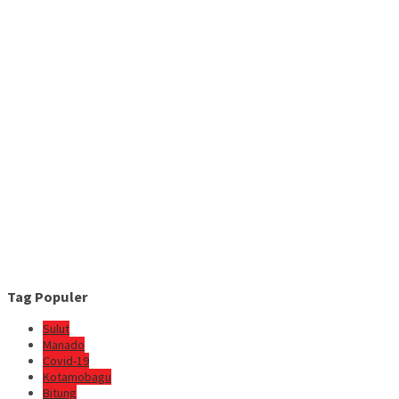
Tag Populer
Sulut
Manado
Covid-19
Kotamobagu
Bitung