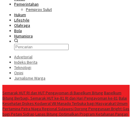
Pemerintahan
Pemprov Sulut
Hukum
Lifestyle
Olahraga
Bola
Humaniora
Advetorial
Indeks Berita
Teknologi
Opini
Jurnalisme Warga
Berita Terkini
Semarak HUT RI dan HUT Pengayoman di Bapelkum Bitung
‎Bapelkum
Bitung Berbagi, Semarak HUT ke-81 RI dan Hari Pengayoman ke-81
Balai
Kesehatan Diskes Kodaeral VIII Manado Terbuka bagi Masyarakat Umum
Pertamina Patra Niaga Regional Sulawesi Dorong Penggunaan Bright Gas
bagi Petani Sidrap
Lapas Bitung Optimalkan Program Ketahanan Pangan