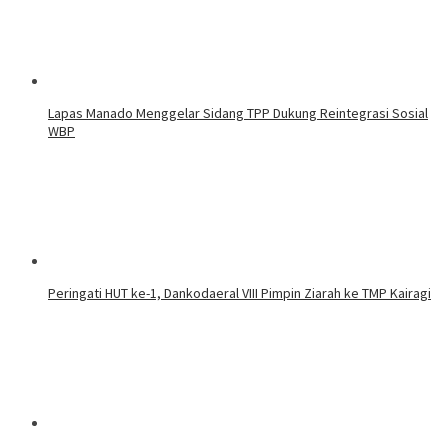
Lapas Manado Menggelar Sidang TPP Dukung Reintegrasi Sosial
WBP
Peringati HUT ke-1, Dankodaeral VIII Pimpin Ziarah ke TMP Kairagi