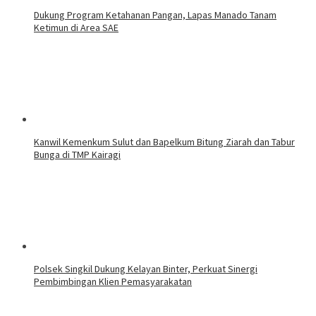
Dukung Program Ketahanan Pangan, Lapas Manado Tanam
Ketimun di Area SAE
‎Kanwil Kemenkum Sulut dan Bapelkum Bitung Ziarah dan Tabur
Bunga di TMP Kairagi
Polsek Singkil Dukung Kelayan Binter, Perkuat Sinergi
Pembimbingan Klien Pemasyarakatan