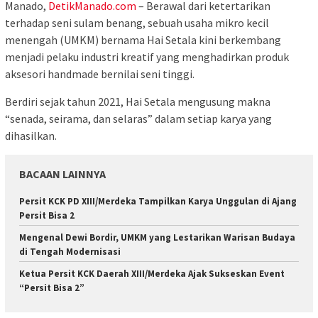
Manado,
DetikManado.com
– Berawal dari ketertarikan
terhadap seni sulam benang, sebuah usaha mikro kecil
menengah (UMKM) bernama Hai Setala kini berkembang
menjadi pelaku industri kreatif yang menghadirkan produk
aksesori handmade bernilai seni tinggi.
Berdiri sejak tahun 2021, Hai Setala mengusung makna
“senada, seirama, dan selaras” dalam setiap karya yang
dihasilkan.
BACAAN LAINNYA
Persit KCK PD XIII/Merdeka Tampilkan Karya Unggulan di Ajang
Persit Bisa 2
Mengenal Dewi Bordir, UMKM yang Lestarikan Warisan Budaya
di Tengah Modernisasi
Ketua Persit KCK Daerah XIII/Merdeka Ajak Sukseskan Event
“Persit Bisa 2”