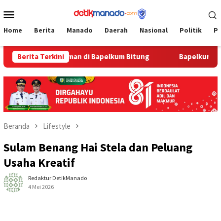
Loncat
Menu
ke
Mobile
konten
Home
Berita
Manado
Daerah
Nasional
Politik
P
 HUT Pengayoman di Bapelkum Bitung
Berita Terkini
‎Bapelkum Bitung 
Beranda
Lifestyle
Sulam Benang Hai Stela dan Peluang
Usaha Kreatif
Redaktur DetikManado
4 Mei 2026