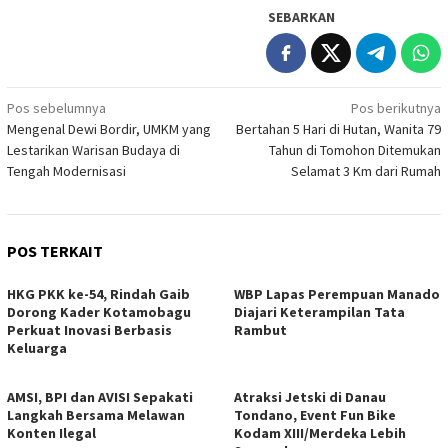
SEBARKAN
Navigasi
Pos sebelumnya
Pos berikutnya
Mengenal Dewi Bordir, UMKM yang
Bertahan 5 Hari di Hutan, Wanita 79
pos
Lestarikan Warisan Budaya di
Tahun di Tomohon Ditemukan
Tengah Modernisasi
Selamat 3 Km dari Rumah
POS TERKAIT
HKG PKK ke-54, Rindah Gaib
WBP Lapas Perempuan Manado
Dorong Kader Kotamobagu
Diajari Keterampilan Tata
Perkuat Inovasi Berbasis
Rambut
Keluarga
AMSI, BPI dan AVISI Sepakati
Atraksi Jetski di Danau
Langkah Bersama Melawan
Tondano, Event Fun Bike
Konten Ilegal
Kodam XIII/Merdeka Lebih