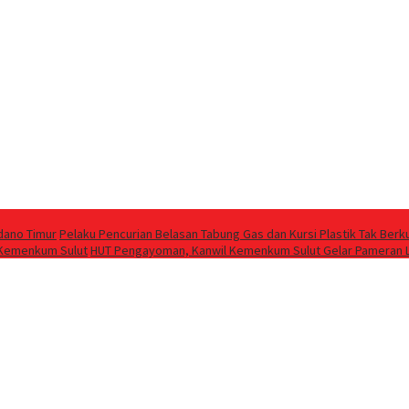
dano Timur
Pelaku Pencurian Belasan Tabung Gas dan Kursi Plastik Tak Berk
l Kemenkum Sulut
HUT Pengayoman, Kanwil Kemenkum Sulut Gelar Pameran 