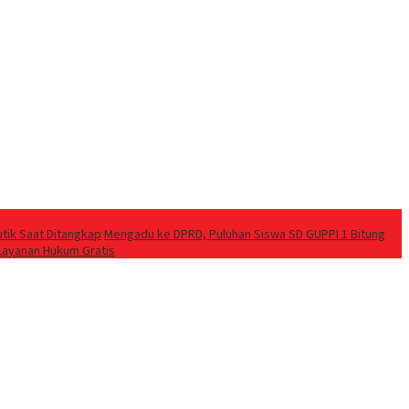
utik Saat Ditangkap
Mengadu ke DPRD, Puluhan Siswa SD GUPPI 1 Bitung
Layanan Hukum Gratis