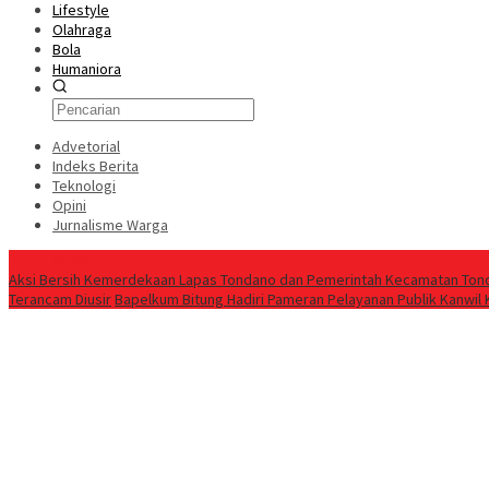
Lifestyle
Olahraga
Bola
Humaniora
Advetorial
Indeks Berita
Teknologi
Opini
Jurnalisme Warga
Berita Terkini
Aksi Bersih Kemerdekaan Lapas Tondano dan Pemerintah Kecamatan Ton
Terancam Diusir
‎Bapelkum Bitung Hadiri Pameran Pelayanan Publik Kanwi