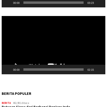
00:00
03:23
Pemutar
Video
00:00
02:15
BERITA POPULER
BERITA
461,981 dibaca
Ratusan Siswa dari Berbagai Penjuru Indo…