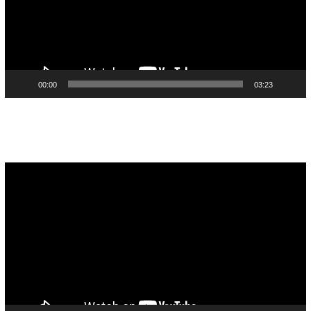
00:00
03:23
Pemutar
Video