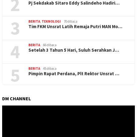
2
Pj Sekdakab Sitaro Eddy Salindeho Hadiri…
3
BERITA
,
TEKNOLOGI
70 dibaca
Tim FKM Unsrat Latih Remaja Putri MAN Mo…
4
BERITA
66 dibaca
Setelah 3 Tahun 5 Hari, Suluh Serahkan J…
5
BERITA
45 dibaca
Pimpin Rapat Perdana, Plt Rektor Unsrat …
DM CHANNEL
Pemutar
Video