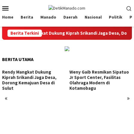
Loncat
Menu
ke
Mobile
konten
Home
Berita
Manado
Daerah
Nasional
Politik
P
Rendy Mangkat Dukung Kiprah Srikandi Jaga Desa, Dorong Ke
Berita Terkini
BERITA UTAMA
Rendy Mangkat Dukung
Weny Gaib Resmikan Sipatuo
Kiprah Srikandi Jaga Desa,
Jr Sport Center, Fasilitas
Dorong Kemajuan Desa di
Olahraga Modern di
Sulut
Kotamobagu
«
»