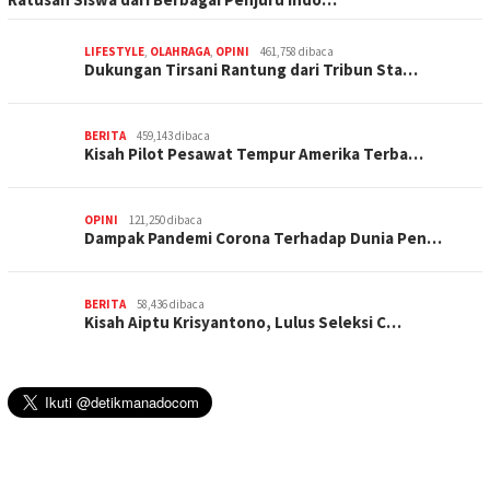
LIFESTYLE
,
OLAHRAGA
,
OPINI
461,758 dibaca
Dukungan Tirsani Rantung dari Tribun Sta…
BERITA
459,143 dibaca
Kisah Pilot Pesawat Tempur Amerika Terba…
OPINI
121,250 dibaca
Dampak Pandemi Corona Terhadap Dunia Pen…
BERITA
58,436 dibaca
Kisah Aiptu Krisyantono, Lulus Seleksi C…