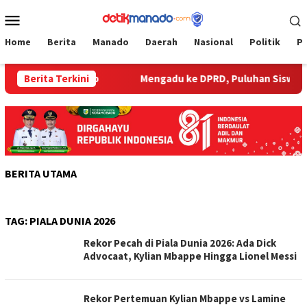
Loncat
Menu
ke
Mobile
konten
Home
Berita
Manado
Daerah
Nasional
Politik
P
k Saat Ditangkap
Berita Terkini
Mengadu ke DPRD, Puluhan Siswa SD GUP
BERITA UTAMA
TAG:
PIALA DUNIA 2026
Rekor Pecah di Piala Dunia 2026: Ada Dick
Advocaat, Kylian Mbappe Hingga Lionel Messi
Rekor Pertemuan Kylian Mbappe vs Lamine