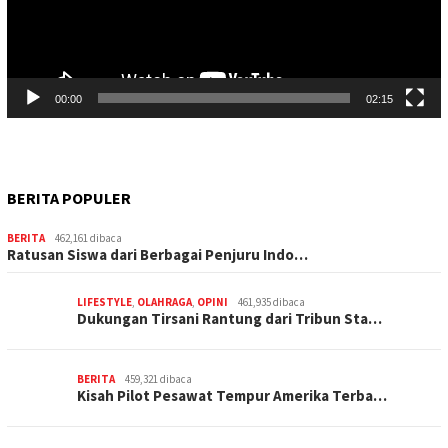
00:00
02:15
BERITA POPULER
BERITA
462,161 dibaca
Ratusan Siswa dari Berbagai Penjuru Indo…
LIFESTYLE
,
OLAHRAGA
,
OPINI
461,935 dibaca
Dukungan Tirsani Rantung dari Tribun Sta…
BERITA
459,321 dibaca
Kisah Pilot Pesawat Tempur Amerika Terba…