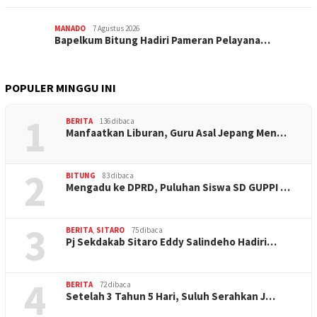
MANADO
7 Agustus 2026
‎Bapelkum Bitung Hadiri Pameran Pelayana…
POPULER MINGGU INI
1
BERITA
136 dibaca
Manfaatkan Liburan, Guru Asal Jepang Men…
2
BITUNG
83 dibaca
Mengadu ke DPRD, Puluhan Siswa SD GUPPI …
3
BERITA
,
SITARO
75 dibaca
Pj Sekdakab Sitaro Eddy Salindeho Hadiri…
4
BERITA
72 dibaca
Setelah 3 Tahun 5 Hari, Suluh Serahkan J…