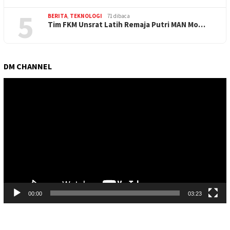
5
BERITA
,
TEKNOLOGI
71 dibaca
Tim FKM Unsrat Latih Remaja Putri MAN Mo…
DM CHANNEL
Pemutar
Video
00:00
03:23