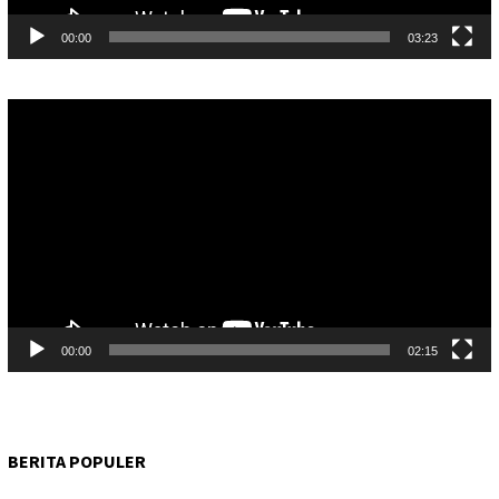
00:00
03:23
Pemutar
Video
00:00
02:15
BERITA POPULER