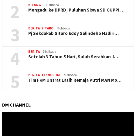
2
BITUNG
117 dibaca
Mengadu ke DPRD, Puluhan Siswa SD GUPPI …
3
BERITA
,
SITARO
76 dibaca
Pj Sekdakab Sitaro Eddy Salindeho Hadiri…
4
BERITA
74 dibaca
Setelah 3 Tahun 5 Hari, Suluh Serahkan J…
5
BERITA
,
TEKNOLOGI
71 dibaca
Tim FKM Unsrat Latih Remaja Putri MAN Mo…
DM CHANNEL
Pemutar
Video