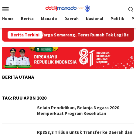
Loncat
Menu
ke
Mobile
konten
Home
Berita
Manado
Daerah
Nasional
Politik
P
Berita Terkini
Senyum Warga Semarang, Teras Rumah Tak Lagi Becek, Ha
BERITA UTAMA
TAG:
RUU APBN 2020
Selain Pendidikan, Belanja Negara 2020
Memperkuat Program Kesehatan
Rp858,8 Triliun untuk Transfer ke Daerah dan