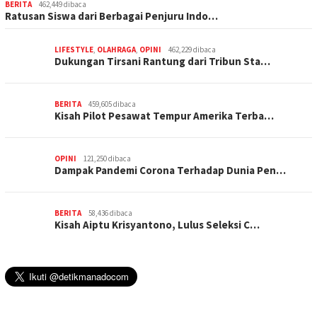
BERITA
462,449 dibaca
Ratusan Siswa dari Berbagai Penjuru Indo…
LIFESTYLE
,
OLAHRAGA
,
OPINI
462,229 dibaca
Dukungan Tirsani Rantung dari Tribun Sta…
BERITA
459,605 dibaca
Kisah Pilot Pesawat Tempur Amerika Terba…
OPINI
121,250 dibaca
Dampak Pandemi Corona Terhadap Dunia Pen…
BERITA
58,436 dibaca
Kisah Aiptu Krisyantono, Lulus Seleksi C…