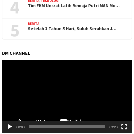
4
BERITA
,
TEKNOLOGI
Tim FKM Unsrat Latih Remaja Putri MAN Mo…
5
BERITA
Setelah 3 Tahun 5 Hari, Suluh Serahkan J…
DM CHANNEL
Pemutar
Video
00:00
03:23