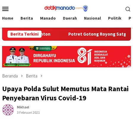
Loncat
Menu
ke
Mobile
konten
Home
Berita
Manado
Daerah
Nasional
Politik
P
Kerumunan Penonton
Berita Terkini
Potret Gotong Royong Satgas TMMD d
Beranda
Berita
Upaya Polda Sulut Memutus Mata Rantai
Penyebaran Virus Covid-19
Mikhael
3 Februari 2021