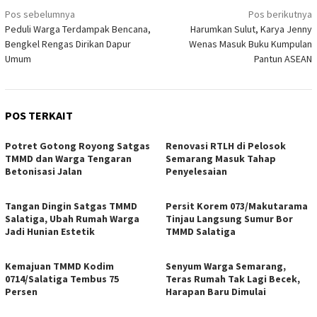
Navigasi
Pos sebelumnya
Pos berikutnya
Peduli Warga Terdampak Bencana,
Harumkan Sulut, Karya Jenny
pos
Bengkel Rengas Dirikan Dapur
Wenas Masuk Buku Kumpulan
Umum
Pantun ASEAN
POS TERKAIT
Potret Gotong Royong Satgas
Renovasi RTLH di Pelosok
TMMD dan Warga Tengaran
Semarang Masuk Tahap
Betonisasi Jalan
Penyelesaian
Tangan Dingin Satgas TMMD
Persit Korem 073/Makutarama
Salatiga, Ubah Rumah Warga
Tinjau Langsung Sumur Bor
Jadi Hunian Estetik
TMMD Salatiga
Kemajuan TMMD Kodim
Senyum Warga Semarang,
0714/Salatiga Tembus 75
Teras Rumah Tak Lagi Becek,
Persen
Harapan Baru Dimulai