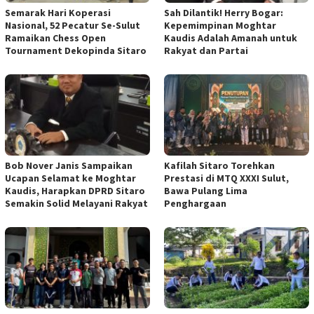
Semarak Hari Koperasi
Sah Dilantik! Herry Bogar:
Nasional, 52 Pecatur Se-Sulut
Kepemimpinan Moghtar
Ramaikan Chess Open
Kaudis Adalah Amanah untuk
Tournament Dekopinda Sitaro
Rakyat dan Partai
Bob Nover Janis Sampaikan
Kafilah Sitaro Torehkan
Ucapan Selamat ke Moghtar
Prestasi di MTQ XXXI Sulut,
Kaudis, Harapkan DPRD Sitaro
Bawa Pulang Lima
Semakin Solid Melayani Rakyat
Penghargaan