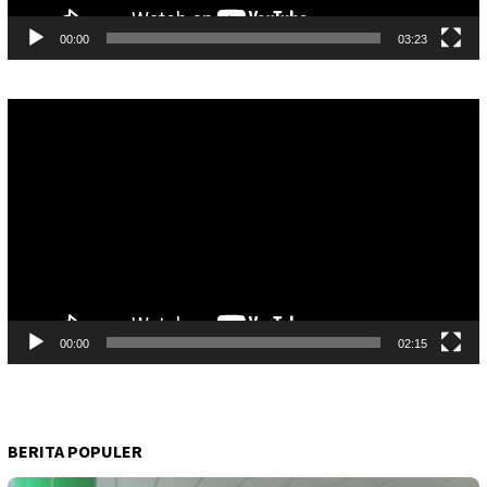
00:00
03:23
Pemutar
Video
00:00
02:15
BERITA POPULER