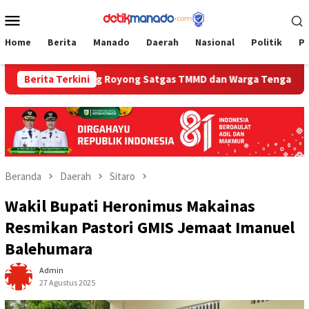
Loncat
Menu
ke
Mobile
konten
Home
Berita
Manado
Daerah
Nasional
Politik
P
otong Royong Satgas TMMD dan Warga Tengaran Betonisasi Jala
Berita Terkini
Beranda
Daerah
Sitaro
Wakil Bupati Heronimus Makainas
Resmikan Pastori GMIS Jemaat Imanuel
Balehumara
Admin
27 Agustus 2025