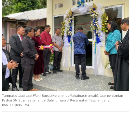
Tampak situasi saat Wakil Bupati Heronimus Makainas (tengah), saat peresmian
Pastori GMIS Jemaat Imanuel Balehumara di Kecamatan Tagulandang,
Rabu (27/08/2025).