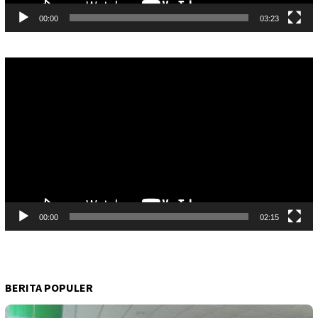
00:00
03:23
Pemutar
Video
00:00
02:15
BERITA POPULER