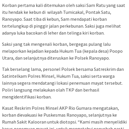
Korban pertama kali ditemukan oleh saksi Sam Ratu yang saat
itu hendak ke kebun di wilayah Tumicakal, Pontak Satu,
Ranoyapo. Saat tiba di kebun, Sam mendapati korban
tertelungkup di pinggir jalan perkebunan. Saksi juga melihat
adanya luka bacokan di leher dan telinga kiri korban.
Saksi yang tak mengenali korban, bergegas pulang lalu
melaporkan kejadian kepada Hukum Tua (kepala desa) Poopo
Utara, dan selanjutnya diteruskan ke Polsek Ranoyapo.
Tak berselang lama, personel Polsek bersama Satreskrim dan
Satintelkam Polres Minsel, Hukum Tua, saksi serta warga
lainnya segera mendatangi lokasi penemuan mayat tersebut.
Poliri langsung melakukan olah TKP dan berhasil
mengidentifikasi korban.
Kasat Reskrim Polres Minsel AKP Rio Gumara mengatakan,
korban dievakuasi ke Puskesmas Ranoyapo, selanjutnya ke
Rumah Sakit Kalooran untuk diotopsi. “Kami masih menyelidiki
kasus penemuan mayat ini, untuk mengetahui penyebab pasti