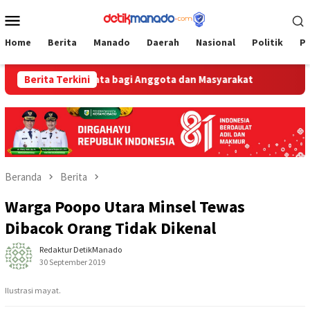
Loncat
Menu
ke
Mobile
konten
Home
Berita
Manado
Daerah
Nasional
Politik
P
Peran Nyata bagi Anggota dan Masyarakat
Berita Terkini
Dikeluhkan Soa
Beranda
Berita
Warga Poopo Utara Minsel Tewas
Dibacok Orang Tidak Dikenal
Redaktur DetikManado
30 September 2019
Ilustrasi mayat.