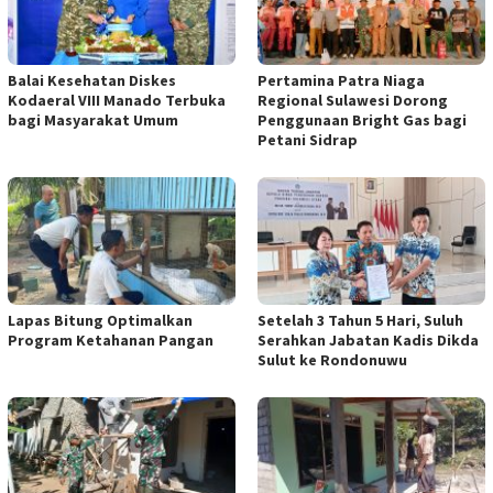
Balai Kesehatan Diskes
Pertamina Patra Niaga
Kodaeral VIII Manado Terbuka
Regional Sulawesi Dorong
bagi Masyarakat Umum
Penggunaan Bright Gas bagi
Petani Sidrap
Lapas Bitung Optimalkan
Setelah 3 Tahun 5 Hari, Suluh
Program Ketahanan Pangan
Serahkan Jabatan Kadis Dikda
Sulut ke Rondonuwu