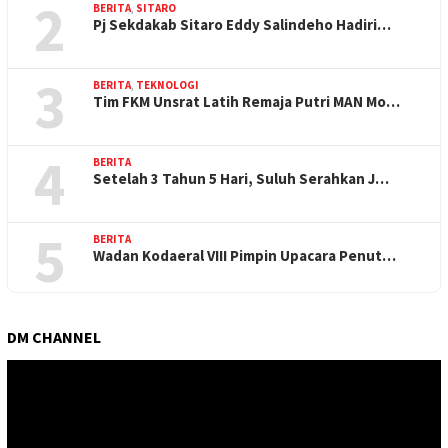
2
BERITA
,
SITARO
Pj Sekdakab Sitaro Eddy Salindeho Hadiri…
3
BERITA
,
TEKNOLOGI
Tim FKM Unsrat Latih Remaja Putri MAN Mo…
4
BERITA
Setelah 3 Tahun 5 Hari, Suluh Serahkan J…
5
BERITA
Wadan Kodaeral VIII Pimpin Upacara Penut…
DM CHANNEL
Pemutar
Video