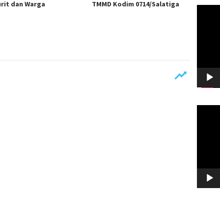
urit dan Warga
TMMD Kodim 0714/Salatiga
Pemuta
Video
Pemuta
Video