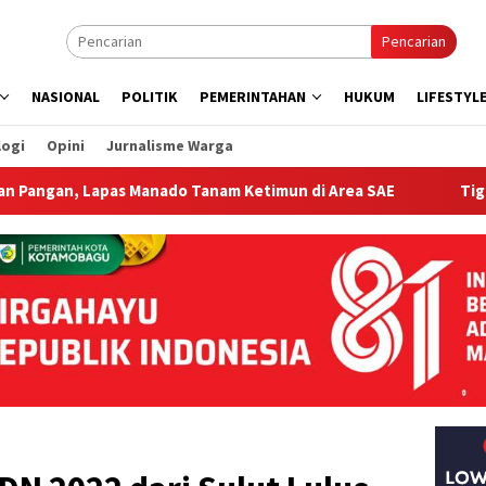
Pencarian
NASIONAL
POLITIK
PEMERINTAHAN
HUKUM
LIFESTYL
logi
Opini
Jurnalisme Warga
s Manado Tanam Ketimun di Area SAE
Tiga Srikandi TMM