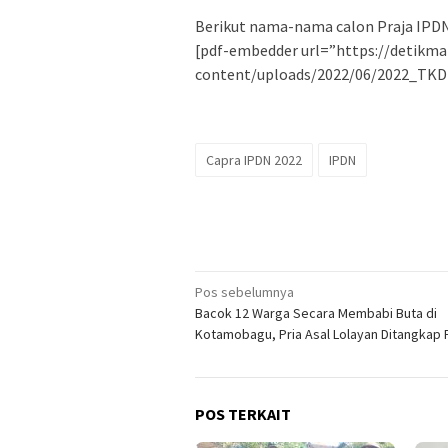
Berikut nama-nama calon Praja IPDN 
[pdf-embedder url=”https://detikm
content/uploads/2022/06/2022_TKD
Capra IPDN 2022
IPDN
Navigasi
Pos sebelumnya
Bacok 12 Warga Secara Membabi Buta di
pos
Kotamobagu, Pria Asal Lolayan Ditangkap P
POS TERKAIT