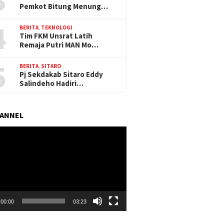
Pemkot Bitung Menung…
4
BERITA
,
TEKNOLOGI
Tim FKM Unsrat Latih
Remaja Putri MAN Mo…
5
BERITA
,
SITARO
Pj Sekdakab Sitaro Eddy
Salindeho Hadiri…
HANNEL
r
00:00
03:23