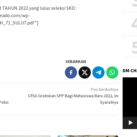
TAHUN 2022 yang lulus seleksi SKD :
anado.com/wp-
H_71_SULUT.pdf”]
SEBARKAN
DM C
Pemuta
Video
Pos berikutnya
UTSU Gratiskan SPP Bagi Mahasiswa Baru 2022, Ini
olisi
Syaratnya