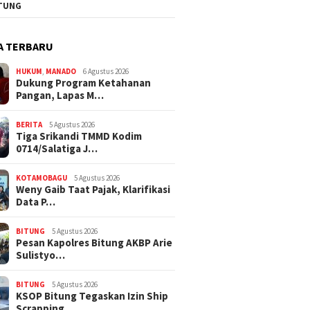
TUNG
A TERBARU
HUKUM
,
MANADO
6 Agustus 2026
Dukung Program Ketahanan
Pangan, Lapas M…
BERITA
5 Agustus 2026
Tiga Srikandi TMMD Kodim
0714/Salatiga J…
KOTAMOBAGU
5 Agustus 2026
Weny Gaib Taat Pajak, Klarifikasi
Data P…
BITUNG
5 Agustus 2026
Pesan Kapolres Bitung AKBP Arie
Sulistyo…
BITUNG
5 Agustus 2026
KSOP Bitung Tegaskan Izin Ship
Scrapping…