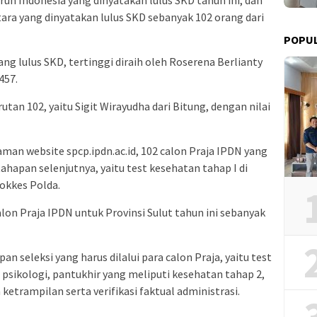
ruh Indonesia yang dinyatakan lulus SKD tahun ini, dan
tara yang dinyatakan lulus SKD sebanyak 102 orang dari
POPUL
ang lulus SKD, tertinggi diraih oleh Roserena Berlianty
457.
tan 102, yaitu Sigit Wirayudha dari Bitung, dengan nilai
aman website spcp.ipdn.ac.id, 102 calon Praja IPDN yang
tahapan selenjutnya, yaitu test kesehatan tahap I di
okkes Polda.
lon Praja IPDN untuk Provinsi Sulut tahun ini sebanyak
n seleksi yang harus dilalui para calon Praja, yaitu test
 psikologi, pantukhir yang meliputi kesehatan tahap 2,
etrampilan serta verifikasi faktual administrasi.