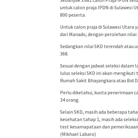
Sebanyak 3.681 calon Praja IPDN selu
untuk calon praja IPDN di Sulawesi U
800 peserta.
Untuk calon praja di Sulawesi Utara y
dari Manado, dengan perolehan nilai 
Sedangkan nilai SKD terendah atau uru
368.
Sesuai dengan jadwal seleksi dalam l
lulus seleksi SKD ini akan mengikuti 
Rumah Sakit Bhayangkara atau Bid D
Perlu diketahui, kuota penerimaan ca
34 orang.
Selain SKD, masih ada beberapa tahapa
kesehatan tahap 1, masih ada seleksi
test kesamapataan dan pemeriksaan k
(Mikhael Labaro)