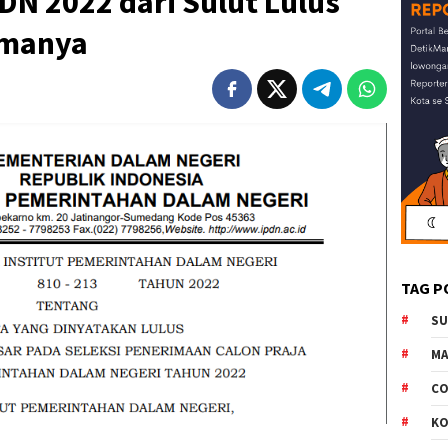
PDN 2022 dari Sulut Lulus
amanya
TAG P
S
M
CO
K