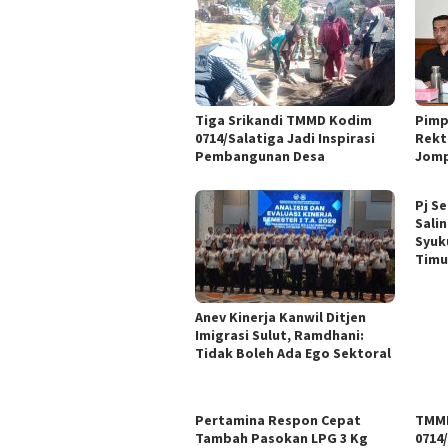
Tiga Srikandi TMMD Kodim
Pimp
0714/Salatiga Jadi Inspirasi
Rekt
Pembangunan Desa
Jomp
Pj S
Sali
Syuk
Timu
Anev Kinerja Kanwil Ditjen
Imigrasi Sulut, Ramdhani:
Tidak Boleh Ada Ego Sektoral
Pertamina Respon Cepat
TMMD
Tambah Pasokan LPG 3 Kg
0714