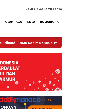
tutup
KAMIS, 6 AGUSTUS 2026
E
OLAHRAGA
BOLA
HUMANIORA
D Kodim 0714/Salatiga Jadi Inspirasi Pembangunan Desa
W