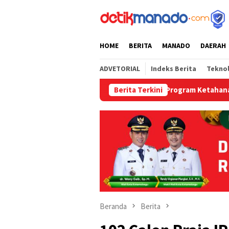
Loncat
tutup
ke
konten
HOME
BERITA
MANADO
DAERAH
ADVETORIAL
Indeks Berita
Tekno
Dukung Program Ketahanan Pangan, Lapa
Berita Terkini
Beranda
Berita