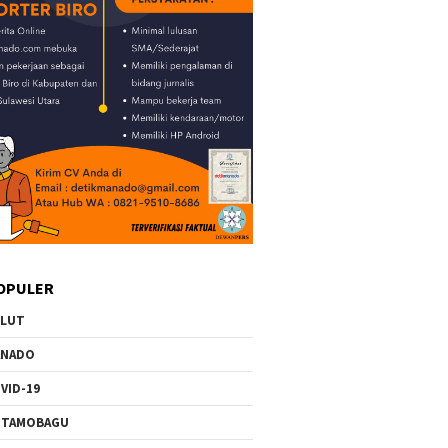
OPULER
ULUT
ANADO
VID-19
OTAMOBAGU