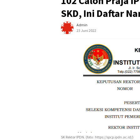
102 Calon Praja I
SKD, Ini Daftar N
Admin
23 Juni 2022
SK Rektor IPDN. (foto : https://spcp.ipdn.ac.id/)