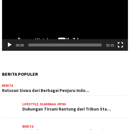
00:00
02:15
BERITA POPULER
BERITA
Ratusan Siswa dari Berbagai Penjuru Indo…
LIFESTYLE
,
OLAHRAGA
,
OPINI
Dukungan Tirsani Rantung dari Tribun Sta…
BERITA