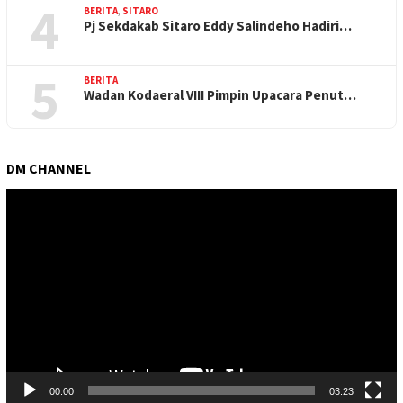
4
BERITA
,
SITARO
Pj Sekdakab Sitaro Eddy Salindeho Hadiri…
5
BERITA
Wadan Kodaeral VIII Pimpin Upacara Penut…
DM CHANNEL
Pemutar
Video
00:00
03:23