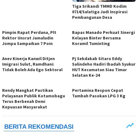
Tiga Srikandi TMMD Kodim
0714/Salatiga Jadi Inspirasi
Pembangunan Desa
Pimpin Rapat Perdana, Plt
Bapas Manado Perkuat Sinergi
Rektor Unsrat Jamaludin
Kelayan Binter Bersama
Jompa Sampaikan 7 Poin
Koramil Tuminting
Anev Kinerja Kanwil Ditjen
Pj Sekdakab Sitaro Eddy
Imigrasi Sulut, Ramdhani:
Salindeho Hadiri Ibadah Syukur
Tidak Boleh Ada Ego Sektoral
HUT Kecamatan Siau Timur
Selatan Ke-24
Rendy Mangkat Pastikan
Pertamina Respon Cepat
Pelayanan Publik Kotamobagu
Tambah Pasokan LPG 3 Kg
Terus Berbenah Demi
Kepuasan Masyarakat