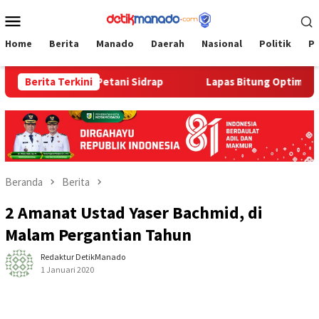
Loncat
Menu
ke
Mobile
konten
Home
Berita
Manado
Daerah
Nasional
Politik
P
ht Gas bagi Petani Sidrap
Berita Terkini
Lapas Bitung Optimalkan Pro
Beranda
Berita
2 Amanat Ustad Yaser Bachmid, di
Malam Pergantian Tahun
Redaktur DetikManado
1 Januari 2020