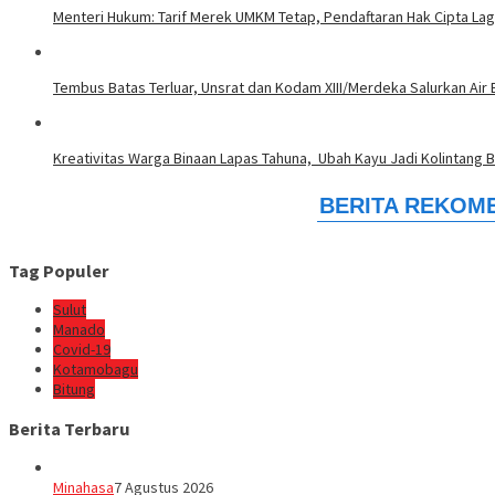
Menteri Hukum: Tarif Merek UMKM Tetap, Pendaftaran Hak Cipta Lag
Tembus Batas Terluar, Unsrat dan Kodam XIII/Merdeka Salurkan Air 
Kreativitas Warga Binaan Lapas Tahuna, Ubah Kayu Jadi Kolintang Be
Tag Populer
Sulut
Manado
Covid-19
Kotamobagu
Bitung
Berita Terbaru
Minahasa
7 Agustus 2026