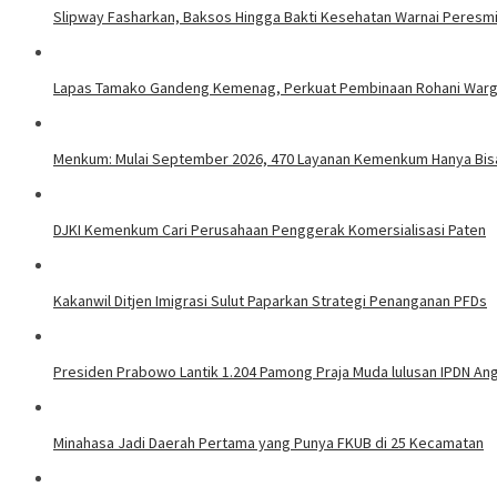
Slipway Fasharkan, Baksos Hingga Bakti Kesehatan Warnai Peresm
Lapas Tamako Gandeng Kemenag, Perkuat Pembinaan Rohani Warg
Menkum: Mulai September 2026, 470 Layanan Kemenkum Hanya Bisa 
DJKI Kemenkum Cari Perusahaan Penggerak Komersialisasi Paten
Kakanwil Ditjen Imigrasi Sulut Paparkan Strategi Penanganan PFDs
Presiden Prabowo Lantik 1.204 Pamong Praja Muda lulusan IPDN An
Minahasa Jadi Daerah Pertama yang Punya FKUB di 25 Kecamatan