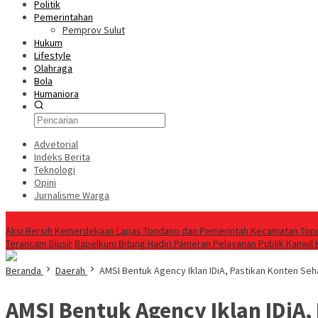
Politik
Pemerintahan
Pemprov Sulut
Hukum
Lifestyle
Olahraga
Bola
Humaniora
Advetorial
Indeks Berita
Teknologi
Opini
Jurnalisme Warga
Berita Terkini
Aksi Bersih Kemerdekaan Lapas Tondano dan Pemerintah Kecamatan Ton
Terancam Diusir
‎Bapelkum Bitung Hadiri Pameran Pelayanan Publik Kanwi
Beranda
Daerah
AMSI Bentuk Agency Iklan IDiA, Pastikan Konten Seh
AMSI Bentuk Agency Iklan IDiA,