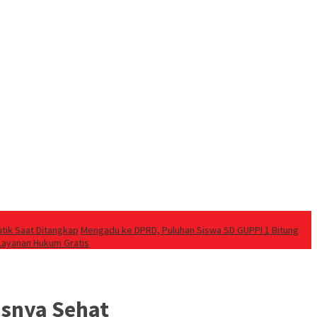
utik Saat Ditangkap
Mengadu ke DPRD, Puluhan Siswa SD GUPPI 1 Bitung
Layanan Hukum Gratis
isnya Sehat