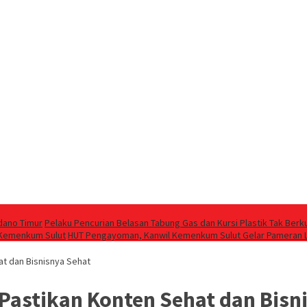
dano Timur
Pelaku Pencurian Belasan Tabung Gas dan Kursi Plastik Tak Berk
l Kemenkum Sulut
HUT Pengayoman, Kanwil Kemenkum Sulut Gelar Pameran 
at dan Bisnisnya Sehat
 Pastikan Konten Sehat dan Bisn