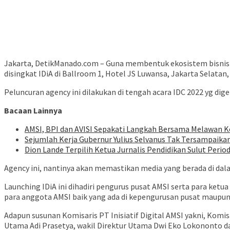
Jakarta, DetikManado.com – Guna membentuk ekosistem bisnis me
disingkat IDiA di Ballroom 1, Hotel JS Luwansa, Jakarta Selatan,
Peluncuran agency ini dilakukan di tengah acara IDC 2022 yg dige
Bacaan Lainnya
AMSI, BPI dan AVISI Sepakati Langkah Bersama Melawan K
Sejumlah Kerja Gubernur Yulius Selvanus Tak Tersampaikan
Dion Lande Terpilih Ketua Jurnalis Pendidikan Sulut Perio
Agency ini, nantinya akan memastikan media yang berada di da
Launching IDiA ini dihadiri pengurus pusat AMSI serta para ket
para anggota AMSI baik yang ada di kepengurusan pusat maupun 
Adapun susunan Komisaris PT Inisiatif Digital AMSI yakni, Komi
Utama Adi Prasetya, wakil Direktur Utama Dwi Eko Lokononto da