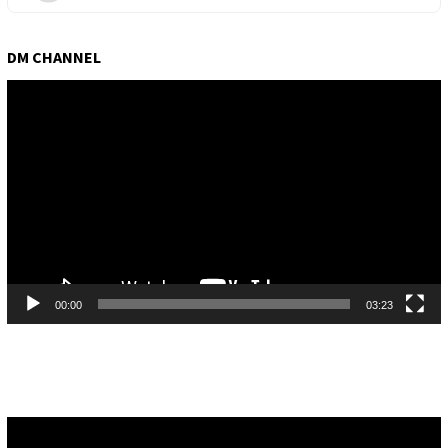
DM CHANNEL
Pemutar
Video
00:00
03:23
Pemutar
Video