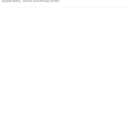
Bupati Mitra, James Sumendap SH MH.