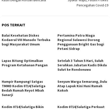
Kasih Dengan Korban Bencana
Syukur Wajib, Patuhi Prokes
Pencegahan Covid-19
POS TERKAIT
Balai Kesehatan Diskes
Pertamina Patra Niaga
Kodaeral VIII Manado Terbuka
Regional Sulawesi Dorong
bagi Masyarakat Umum
Penggunaan Bright Gas bagi
Petani Sidrap
Lapas Bitung Optimalkan
Setelah 3 Tahun 5 Hari, Suluh
Program Ketahanan Pangan
Serahkan Jabatan Kadis Dikda
Sulut ke Rondonuwu
Hampir Rampung! Satgas
Senyum Warga Semarang, Dulu
TMMD Kodim 0714/Salatiga
Atap Lapuk Kini Huni Rumah
Bedah Rumah Reyot Mbah
Kokoh
Sunarji
Kodim 0714/Salatiga Bikin
Kodim 0714/Salatiga Perkuat