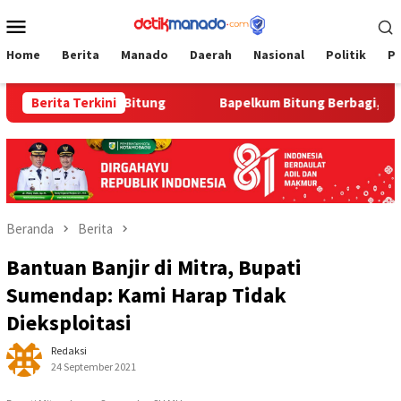
Loncat
Menu
ke
Mobile
konten
Home
Berita
Manado
Daerah
Nasional
Politik
P
 di Bapelkum Bitung
Berita Terkini
‎Bapelkum Bitung Berbagi, Semarak
Beranda
Berita
Bantuan Banjir di Mitra, Bupati
Sumendap: Kami Harap Tidak
Dieksploitasi
Redaksi
24 September 2021