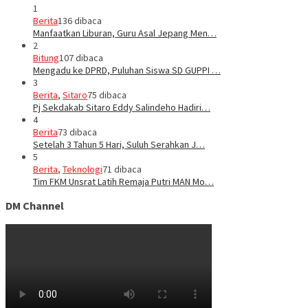
1
Berita
136 dibaca
Manfaatkan Liburan, Guru Asal Jepang Men…
2
Bitung
107 dibaca
Mengadu ke DPRD, Puluhan Siswa SD GUPPI …
3
Berita
,
Sitaro
75 dibaca
Pj Sekdakab Sitaro Eddy Salindeho Hadiri…
4
Berita
73 dibaca
Setelah 3 Tahun 5 Hari, Suluh Serahkan J…
5
Berita
,
Teknologi
71 dibaca
Tim FKM Unsrat Latih Remaja Putri MAN Mo…
DM Channel