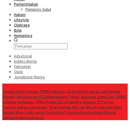
Pemerintahan
Pemprov Sulut
Hukum
Lifestyle
Olahraga
Bola
Humaniora
Advetorial
Indeks Berita
Teknologi
Opini
Jurnalisme Warga
Berita Terkini
Tangan Dingin Satgas TMMD Salatiga, Ubah Rumah Warga Jadi Hunian
Estetik
Persit Korem 073/Makutarama Tinjau Langsung Sumur Bor TMMD
Salatiga
Kemajuan TMMD Kodim 0714/Salatiga Tembus 75 Persen
Senyum Warga Semarang, Teras Rumah Tak Lagi Becek, Harapan Baru
Dimulai
Weny Gaib Lepas Kontingen Pramuka Kotamobagu Menuju
Jambore Nasional ke-12