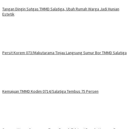
Tangan Dingin Satgas TMMD Salatiga, Ubah Rumah Warga Jadi Hunian
Estetik
Persit Korem 073/Makutarama Tinjau Langsung Sumur Bor TMMD Salatiga
Kemajuan TMMD Kodim 0714/Salatiga Tembus 75 Persen