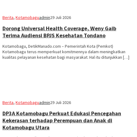
Berita
,
Kotamobagu
admin
29 Juli 2026
Dorong Universal Health Coverage, Weny Gaib
Terima Audiensi BPJS Kesehatan Tondano
Kotamobagu, DetikManado.com – Pemerintah Kota (Pemkot)
Kotamobagu terus memperkuat komitmennya dalam meningkatkan
kualitas pelayanan kesehatan bagi masyarakat. Hal itu ditunjukkan […]
Berita
,
Kotamobagu
admin
29 Juli 2026
DP3A Kotamobagu Perkuat Edukasi Pencegahan
Kekerasan terhadap Perempuan dan Anak di
Kotamobagu Utara