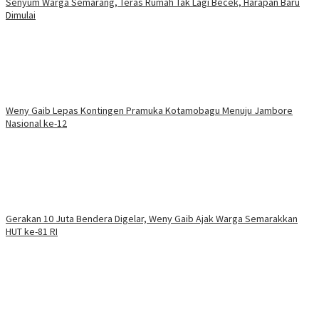
Senyum Warga Semarang, Teras Rumah Tak Lagi Becek, Harapan Baru
Dimulai
Weny Gaib Lepas Kontingen Pramuka Kotamobagu Menuju Jambore
Nasional ke-12
Gerakan 10 Juta Bendera Digelar, Weny Gaib Ajak Warga Semarakkan
HUT ke-81 RI