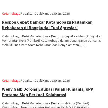
Kotamobagu
Redaktur DetikManado
30 Juli 2026
Respon Cepat Damkar Kotamobagu Padamkan
Kebakaran di Bongkudai Tuai Apresiasi
Kotamobagu, DetikManado.com – Respons cepat kembali ditunjukkan
Pemerintah Kota (Pemkot) Kotamobagu dalam penanganan bencana.
Melalui Dinas Pemadam Kebakaran dan Penyelamatan, […]
Kotamobagu
Redaktur DetikManado
30 Juli 2026
Weny Gaib Dorong Edukasi Pajak Humanis, KPP
Pratama Siap Perkuat Kolaborasi
Kotamobagu, DetikManado.com – Pemerintah Kota (Pemkot)
Kotamobagu bersama Kantor Pelayanan Pajak (KPP) Pratama