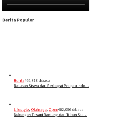
Berita Populer
Berita
462,318 dibaca
Ratusan Siswa dari Berbagai Penjuru Indo…
Lifestyle
,
Olahraga
,
Opini
462,096 dibaca
Dukungan Tirsani Rantung dari Tribun Sta…