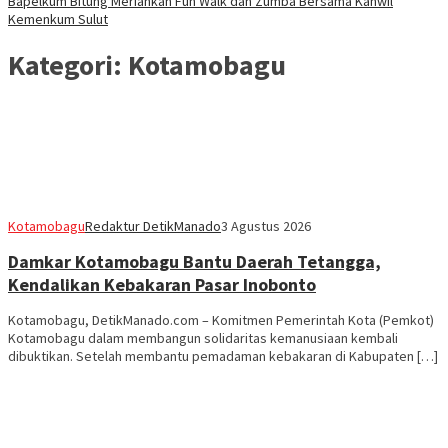
Bapelkum Bitung Meriahkan Fun Walk dan Zumba Bersama Kanwil
Kemenkum Sulut
Kategori:
Kotamobagu
Kotamobagu
Redaktur DetikManado
3 Agustus 2026
Damkar Kotamobagu Bantu Daerah Tetangga,
Kendalikan Kebakaran Pasar Inobonto
Kotamobagu, DetikManado.com – Komitmen Pemerintah Kota (Pemkot)
Kotamobagu dalam membangun solidaritas kemanusiaan kembali
dibuktikan. Setelah membantu pemadaman kebakaran di Kabupaten […]