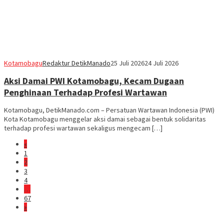
Kotamobagu
Redaktur DetikManado
25 Juli 2026
24 Juli 2026
Aksi Damai PWI Kotamobagu, Kecam Dugaan
Penghinaan Terhadap Profesi Wartawan
Kotamobagu, DetikManado.com – Persatuan Wartawan Indonesia (PWI)
Kota Kotamobagu menggelar aksi damai sebagai bentuk solidaritas
terhadap profesi wartawan sekaligus mengecam […]
«
1
2
3
4
…
67
»