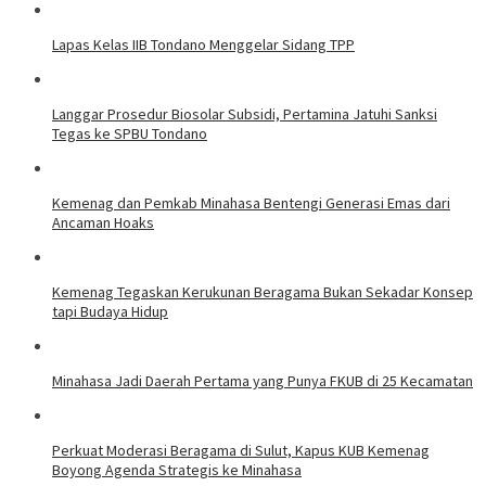
Lapas Kelas IIB Tondano Menggelar Sidang TPP
Langgar Prosedur Biosolar Subsidi, Pertamina Jatuhi Sanksi
Tegas ke SPBU Tondano
Kemenag dan Pemkab Minahasa Bentengi Generasi Emas dari
Ancaman Hoaks
Kemenag Tegaskan Kerukunan Beragama Bukan Sekadar Konsep
tapi Budaya Hidup
Minahasa Jadi Daerah Pertama yang Punya FKUB di 25 Kecamatan
Perkuat Moderasi Beragama di Sulut, Kapus KUB Kemenag
Boyong Agenda Strategis ke Minahasa