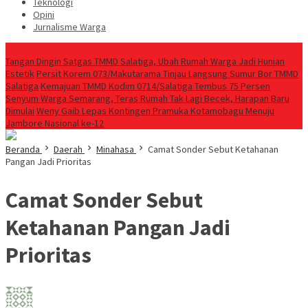
Teknologi
Opini
Jurnalisme Warga
Berita Terkini
Tangan Dingin Satgas TMMD Salatiga, Ubah Rumah Warga Jadi Hunian
Estetik
Persit Korem 073/Makutarama Tinjau Langsung Sumur Bor TMMD
Salatiga
Kemajuan TMMD Kodim 0714/Salatiga Tembus 75 Persen
Senyum Warga Semarang, Teras Rumah Tak Lagi Becek, Harapan Baru
Dimulai
Weny Gaib Lepas Kontingen Pramuka Kotamobagu Menuju
Jambore Nasional ke-12
Beranda
Daerah
Minahasa
Camat Sonder Sebut Ketahanan
Pangan Jadi Prioritas
Camat Sonder Sebut
Ketahanan Pangan Jadi
Prioritas