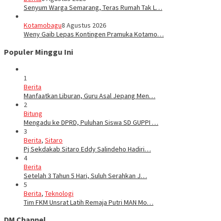
Senyum Warga Semarang, Teras Rumah Tak L…
Kotamobagu
8 Agustus 2026
Weny Gaib Lepas Kontingen Pramuka Kotamo…
Populer Minggu Ini
1
Berita
Manfaatkan Liburan, Guru Asal Jepang Men…
2
Bitung
Mengadu ke DPRD, Puluhan Siswa SD GUPPI …
3
Berita
,
Sitaro
Pj Sekdakab Sitaro Eddy Salindeho Hadiri…
4
Berita
Setelah 3 Tahun 5 Hari, Suluh Serahkan J…
5
Berita
,
Teknologi
Tim FKM Unsrat Latih Remaja Putri MAN Mo…
DM Channel