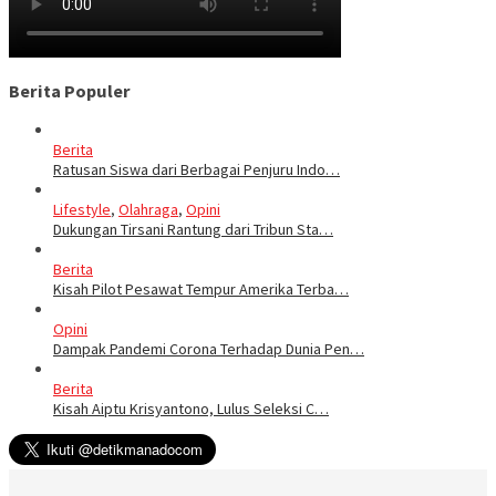
Berita Populer
Berita
Ratusan Siswa dari Berbagai Penjuru Indo…
Lifestyle
,
Olahraga
,
Opini
Dukungan Tirsani Rantung dari Tribun Sta…
Berita
Kisah Pilot Pesawat Tempur Amerika Terba…
Opini
Dampak Pandemi Corona Terhadap Dunia Pen…
Berita
Kisah Aiptu Krisyantono, Lulus Seleksi C…