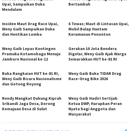
Upai, Sampaikan Duka
Bertambah
Mendalam
Insiden Maut Drag Race Upai,
6 Tewas; Maut di Lintasan Upai,
Weny Gaib Sampaikan Duka
Mobil Balap Hantam
dan Hentikan Lomba
Kerumunan Penonton
Weny Gaib Lepas Kontingen
Gerakan 10 Juta Bendera
Pramuka Kotamobagu Menuju
Digelar, Weny Gaib Ajak Warga
Jambore Nasional ke-12
Semarakkan HUT ke-81 RI
Buka Rangkaian HUT ke-81 RI,
Weny Gaib Buka TIDAR Drag
Weny Gaib Bicara Nasionalisme
Race–Drag Bike 2026
dan Gotong Royong
Rendy Mangkat Dukung Kiprah
Weny Gaib Hadiri Sertijab
Srikandi Jaga Desa, Dorong
Ketua DWP, Harapkan Peran
Kemajuan Desa di Sulut
Nyata bagi Anggota dan
Masyarakat