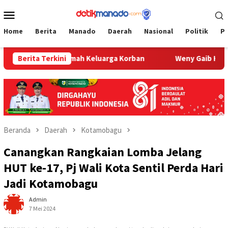
Loncat
Menu
ke
Mobile
konten
Home
Berita
Manado
Daerah
Nasional
Politik
P
b Sambangi Rumah Keluarga Korban
Berita Terkini
Weny Gaib Hadiri Pe
Beranda
Daerah
Kotamobagu
Canangkan Rangkaian Lomba Jelang
HUT ke-17, Pj Wali Kota Sentil Perda Hari
Jadi Kotamobagu
Admin
7 Mei 2024