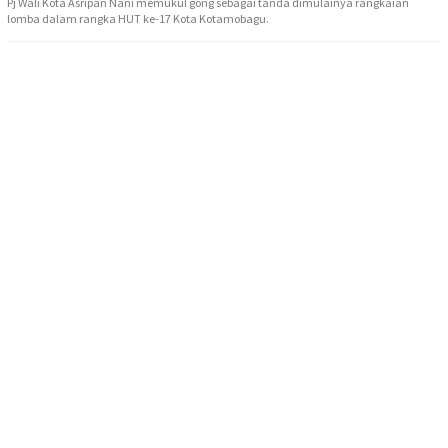
Pj Wali Kota Asripan Nani memukul gong sebagai tanda dimulainya rangkaian
lomba dalam rangka HUT ke-17 Kota Kotamobagu.