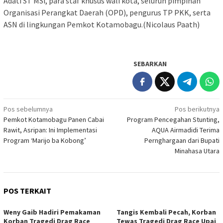
Adati ST MSi, para staf khusus wali kota, seluruh pimpinan
Organisasi Perangkat Daerah (OPD), pengurus TP PKK, serta
ASN di lingkungan Pemkot Kotamobagu.(Nicolaus Paath)
SEBARKAN
Navigasi
Pos sebelumnya
Pos berikutnya
Pemkot Kotamobagu Panen Cabai
Program Pencegahan Stunting,
pos
Rawit, Asripan: Ini Implementasi
AQUA Airmadidi Terima
Program ‘Marijo ba Kobong’
Pernghargaan dari Bupati
Minahasa Utara
POS TERKAIT
Weny Gaib Hadiri Pemakaman
Tangis Kembali Pecah, Korban
Korban Tragedi Drag Race
Tewas Tragedi Drag Race Upai