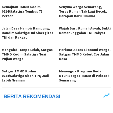
Kemajuan TMMD Kodim
Senyum Warga Semarang,
0714/Salatiga Tembus 75
Teras Rumah Tak Lagi Becek,
Persen
Harapan Baru Dimulai
Jalan Desa Hampir Rampung,
Wajah Baru Rumah Asyah, Bukti
Dandim Salatiga: Ini Sinergitas
Kemanunggalan TNI-Rakyat
TNI dan Rakyat
Mengabdi Tanpa Lelah, Satgas
Perkuat Akses Ekonomi Warga,
TMMD Kodim Salatiga Tuai
Satgas TMMD Kebut Cor Jalan
Pujian Warga
Desa
Satgas TMMD Kodim
Menengok Program Bedah
0714/Salatiga Ubah TPQ Jadi
RTLH Satgas TMMD di Pelosok
Lebih Nyaman
Semarang