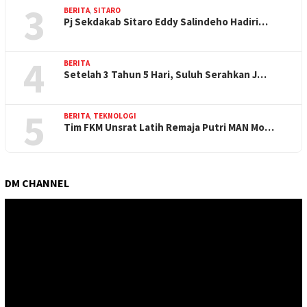
3
BERITA
,
SITARO
Pj Sekdakab Sitaro Eddy Salindeho Hadiri…
4
BERITA
Setelah 3 Tahun 5 Hari, Suluh Serahkan J…
5
BERITA
,
TEKNOLOGI
Tim FKM Unsrat Latih Remaja Putri MAN Mo…
DM CHANNEL
Pemutar
Video