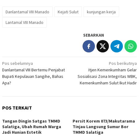
Danlantamal VIII Manado
Kejati Sulut
kunjungan kerja
Lantamal VIII Manado
SEBARKAN
Navigasi
Pos sebelumnya
Pos berikutnya
Danlantamal VIII Bertemu Penjabat
Itjen Kemenkumham Gelar
pos
Bupati Kepulauan Sangihe, Bahas
Sosialisasi Zona Integritas WBK,
Apa?
Kemenkumham Sulut Ikut Hadir
POS TERKAIT
Tangan Dingin Satgas TMMD
Persit Korem 073/Makutarama
Salatiga, Ubah Rumah Warga
Tinjau Langsung Sumur Bor
Jadi Hunian Estetik
TMMD Salatiga