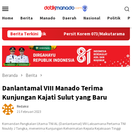
Loncat
Menu
ke
Mobile
konten
Home
Berita
Manado
Daerah
Nasional
Politik
P
i Hunian Estetik
Berita Terkini
Persit Korem 073/Makutarama Tinjau L
Beranda
Berita
Danlantamal VIII Manado Terima
Kunjungan Kajati Sulut yang Baru
Redaksi
21 Februari 2023
Komandan Pangkalan Utama TNI AL (Danlantamal) VIII Laksamana Pertama TNI
Nouldy J Tangka, menerima Kunjungan Kehormatan Kepala Kejaksaan Tinggi