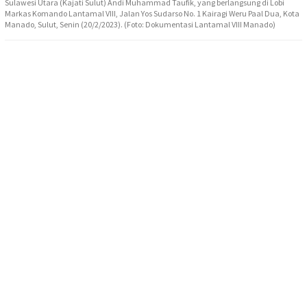
Sulawesi Utara (Kajati Sulut) Andi Muhammad Taufik, yang berlangsung di Lobi
Markas Komando Lantamal VIII, Jalan Yos Sudarso No. 1 Kairagi Weru Paal Dua, Kota
Manado, Sulut, Senin (20/2/2023). (Foto: Dokumentasi Lantamal VIII Manado)