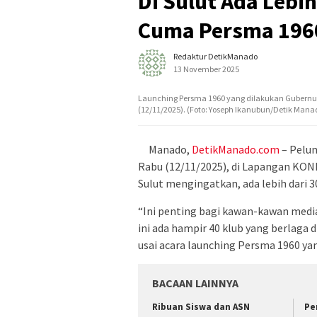
Di Sulut Ada Lebih
Cuma Persma 196
Redaktur DetikManado
13 November 2025
Launching Persma 1960 yang dilakukan Gubernur 
(12/11/2025). (Foto: Yoseph Ikanubun/Detik Man
Manado,
DetikManado.com
– Pelun
Rabu (12/11/2025), di Lapangan KON
Sulut mengingatkan, ada lebih dari 30 
“Ini penting bagi kawan-kawan medi
ini ada hampir 40 klub yang berlaga 
usai acara launching Persma 1960 ya
BACAAN LAINNYA
Ribuan Siswa dan ASN
Pe