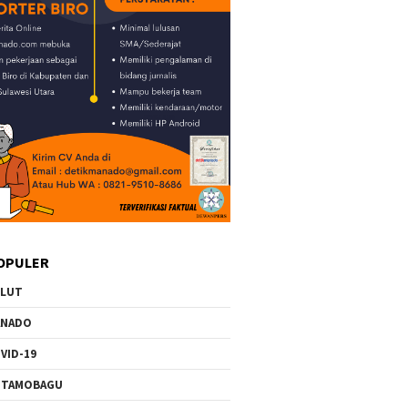
OPULER
ULUT
ANADO
VID-19
OTAMOBAGU