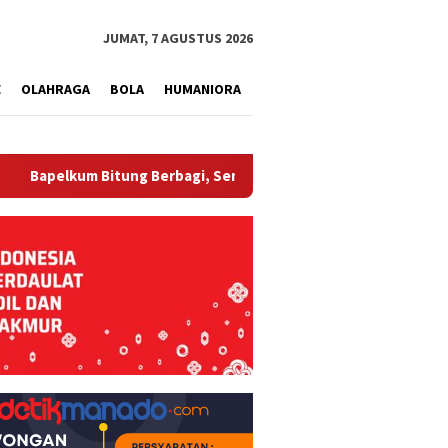
tutup
JUMAT, 7 AGUSTUS 2026
E
OLAHRAGA
BOLA
HUMANIORA
 Bitung Berbagi, Semarak HUT ke-81 RI dan Hari Pengayoman ke-