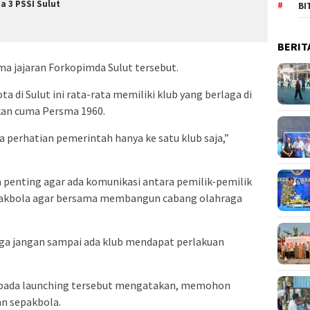
ga 3 PSSI Sulut
BI
BERIT
ma jajaran Forkopimda Sulut tersebut.
a di Sulut ini rata-rata memiliki klub yang berlaga di
bukan cuma Persma 1960.
ka perhatian pemerintah hanya ke satu klub saja,”
 penting agar ada komunikasi antara pemilik-pemilik
pakbola agar bersama membangun cabang olahraga
ngga jangan sampai ada klub mendapat perlakuan
 pada launching tersebut mengatakan, memohon
n sepakbola.