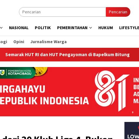
Pencarian
NASIONAL
POLITIK
PEMERINTAHAN
HUKUM
LIFESTYL
logi
Opini
Jurnalisme Warga
T RI dan HUT Pengayoman di Bapelkum Bitung
‎Bapelkum