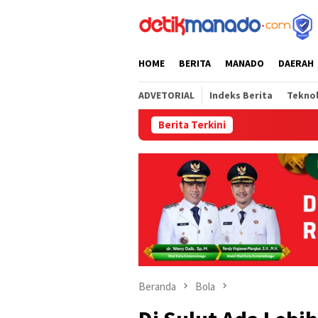
Loncat
tutup
ke
konten
HOME
BERITA
MANADO
DAERAH
ADVETORIAL
Indeks Berita
Tekno
Berita Terkini
Semarak HU
Beranda
Bola