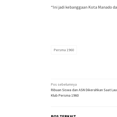
“Ini jadi kebanggaan Kota Manado dan
Persma 1960
Navigasi
Pos sebelumnya
Ribuan Siswa dan ASN Dikerahkan Saat La
pos
Klub Persma 1960
POS TERKAIT