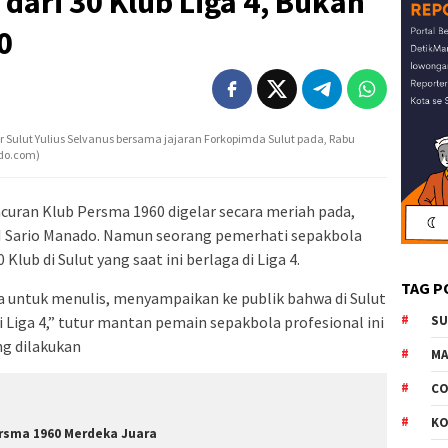
 dari 30 Klub Liga 4, Bukan
0
Sulut Yulius Selvanus bersama jajaran Forkopimda Sulut pada, Rabu
ado.com)
curan Klub Persma 1960 digelar secara meriah pada,
I Sario Manado. Namun seorang pemerhati sepakbola
Klub di Sulut yang saat ini berlaga di Liga 4.
TAG P
a untuk menulis, menyampaikan ke publik bahwa di Sulut
di Liga 4,” tutur mantan pemain sepakbola profesional ini
S
ng dilakukan
M
CO
K
rsma 1960 Merdeka Juara