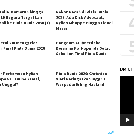
Italia, Kamerun hingga
Rekor Pecah di Piala Dunia
i, 10 Negara Targetkan
2026: Ada Dick Advocaat,
li ke Piala Dunia 2030 (1)
Kylian Mbappe Hingga Lionel
Messi
eral VIII Menggelar
Pangdam XIII/Merdeka
 Final Piala Dunia 2026
Bersama Forkopimda Sulut
Saksikan Final Piala Dunia
DM C
r Pertemuan Kylian
Piala Dunia 2026: Christian
Pemuta
pe vs Lamine Yamal,
Vieri Peringatkan Inggris
a Unggul?
Waspadai Erling Haaland
Video