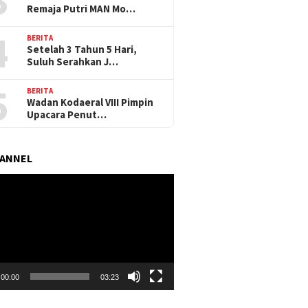
Remaja Putri MAN Mo…
4
BERITA
Setelah 3 Tahun 5 Hari,
Suluh Serahkan J…
5
BERITA
Wadan Kodaeral VIII Pimpin
Upacara Penut…
HANNEL
r
00:00
03:23