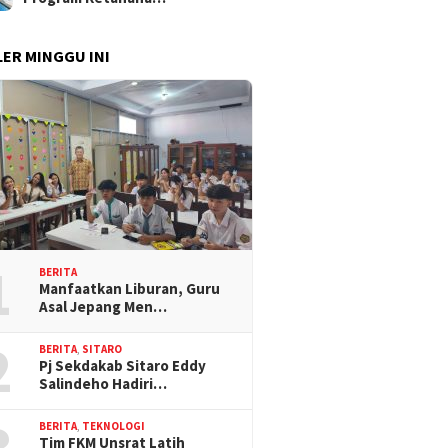
ER MINGGU INI
1
BERITA
Manfaatkan Liburan, Guru
Asal Jepang Men…
2
BERITA
,
SITARO
Pj Sekdakab Sitaro Eddy
Salindeho Hadiri…
3
BERITA
,
TEKNOLOGI
Tim FKM Unsrat Latih