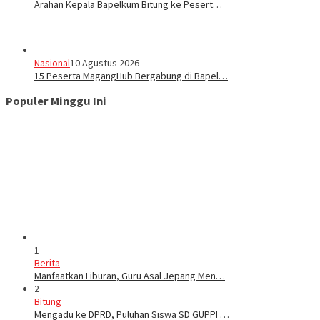
‎Arahan Kepala Bapelkum Bitung ke Pesert…
Nasional
10 Agustus 2026
‎15 Peserta MagangHub Bergabung di Bapel…
Populer Minggu Ini
1
Berita
Manfaatkan Liburan, Guru Asal Jepang Men…
2
Bitung
Mengadu ke DPRD, Puluhan Siswa SD GUPPI …