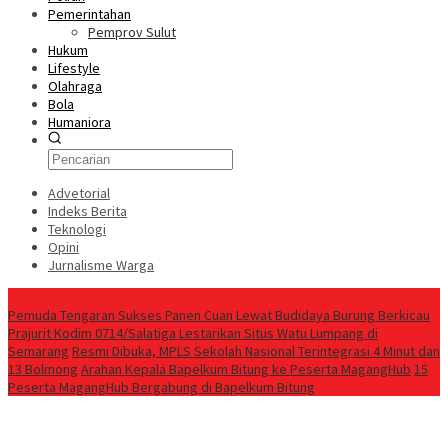
Pemerintahan
Pemprov Sulut
Hukum
Lifestyle
Olahraga
Bola
Humaniora
Advetorial
Indeks Berita
Teknologi
Opini
Jurnalisme Warga
Berita Terkini
Pemuda Tengaran Sukses Panen Cuan Lewat Budidaya Burung Berkicau
Prajurit Kodim 0714/Salatiga Lestarikan Situs Watu Lumpang di
Semarang
Resmi Dibuka, MPLS Sekolah Nasional Terintegrasi 4 Minut dan
13 Bolmong
‎Arahan Kepala Bapelkum Bitung ke Peserta MagangHub
‎15
Peserta MagangHub Bergabung di Bapelkum Bitung