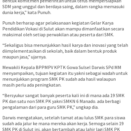
bentuk komitmen pemerintah untuk terus mempersiapkan
SDM yang unggul dan berdaya saing, dalam rangka memasuki
dunia kerja,” kata Punuh.
Punuh berharap agar pelaksanaan kegiatan Gelar Karya
Pendidikan Vokasi di Sulut akan mampu dimanfaatkan secara
maksimal oleh setiap perwakilan atau peserta dari SMK.
“Sekaligus bisa menunjukkan hasil karya dan inovasi yang telah
diimplementasikan di sekolah, baik dalam bentuk produk
maupun jasa,” ujarnya.
Mewakili Kepala BPPMPV KPTK Gowa Sulsel Darwis SPd MM
menyampaikan, tujuan kegiatan itu yakni sebagai wadah untuk
menunjukkan program SMK PK sudah ada hasil walaupun
masih perlu ada peningkatan.
“Bersyukur sangat banyak peserta kali ini di mana ada 19 SMK
PK dan satu non SMK PK yakni SMKN 6 Manado. ada berbagi
pengalaman dari para guru SMK PK,” ungkap dia.
Darwis mengatakan, setelah tamat atau lulus SMK para siswa
sudah ada jalur ke mana mereka akan kerja. Semoga selain 19
SMK PK di Sulut ini, akan bertambah atau lahir lagi SMK PK