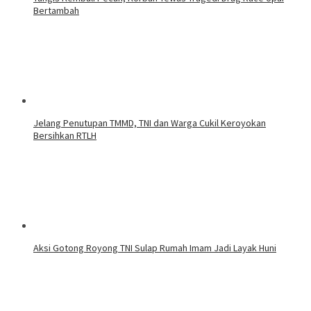
Bertambah
Jelang Penutupan TMMD, TNI dan Warga Cukil Keroyokan
Bersihkan RTLH
Aksi Gotong Royong TNI Sulap Rumah Imam Jadi Layak Huni