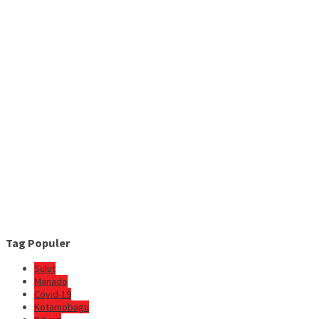
Tag Populer
Sulut
Manado
Covid-19
Kotamobagu