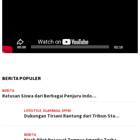
00:00
02:15
BERITA POPULER
BERITA
Ratusan Siswa dari Berbagai Penjuru Indo…
LIFESTYLE
,
OLAHRAGA
,
OPINI
Dukungan Tirsani Rantung dari Tribun Sta…
BERITA
Kisah Pilot Pesawat Tempur Amerika Terba…