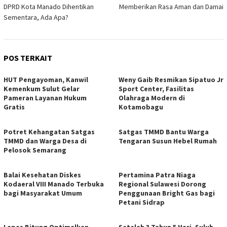
pos
DPRD Kota Manado Dihentikan
Memberikan Rasa Aman dan Damai
Sementara, Ada Apa?
POS TERKAIT
HUT Pengayoman, Kanwil
Weny Gaib Resmikan Sipatuo Jr
Kemenkum Sulut Gelar
Sport Center, Fasilitas
Pameran Layanan Hukum
Olahraga Modern di
Gratis
Kotamobagu
Potret Kehangatan Satgas
Satgas TMMD Bantu Warga
TMMD dan Warga Desa di
Tengaran Susun Hebel Rumah
Pelosok Semarang
Balai Kesehatan Diskes
Pertamina Patra Niaga
Kodaeral VIII Manado Terbuka
Regional Sulawesi Dorong
bagi Masyarakat Umum
Penggunaan Bright Gas bagi
Petani Sidrap
Lapas Bitung Optimalkan
Setelah 3 Tahun 5 Hari, Suluh