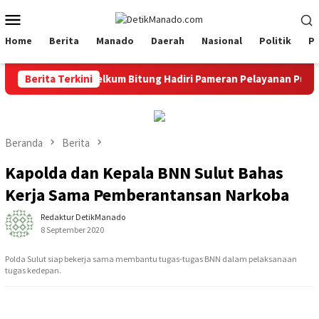
Loncat
Menu
ke
Mobile
konten
Home
Berita
Manado
Daerah
Nasional
Politik
P
r
Berita Terkini
‎Bapelkum Bitung Hadiri Pameran Pelayanan Publik Kan
Beranda
Berita
Kapolda dan Kepala BNN Sulut Bahas
Kerja Sama Pemberantansan Narkoba
Redaktur DetikManado
8 September 2020
Polda Sulut siap bekerja sama membantu tugas-tugas BNN dalam pelaksanaan
tugas kedepan.