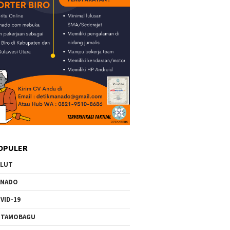
OPULER
ULUT
ANADO
VID-19
OTAMOBAGU