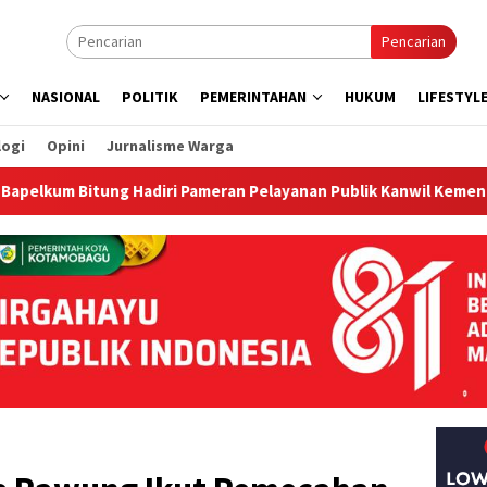
Pencarian
NASIONAL
POLITIK
PEMERINTAHAN
HUKUM
LIFESTYL
logi
Opini
Jurnalisme Warga
Bitung Hadiri Pameran Pelayanan Publik Kanwil Kemenkum Sulut