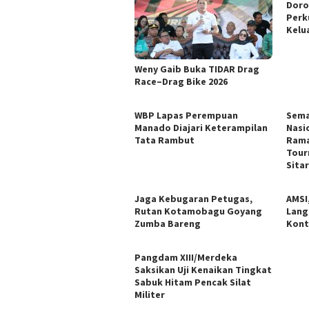
Doro
Perk
Kelu
Weny Gaib Buka TIDAR Drag
Race–Drag Bike 2026
WBP Lapas Perempuan
Sema
Manado Diajari Keterampilan
Nasi
Tata Rambut
Rama
Tour
Sita
Jaga Kebugaran Petugas,
AMSI
Rutan Kotamobagu Goyang
Lang
Zumba Bareng
Kont
Pangdam XIII/Merdeka
Saksikan Uji Kenaikan Tingkat
Sabuk Hitam Pencak Silat
Militer