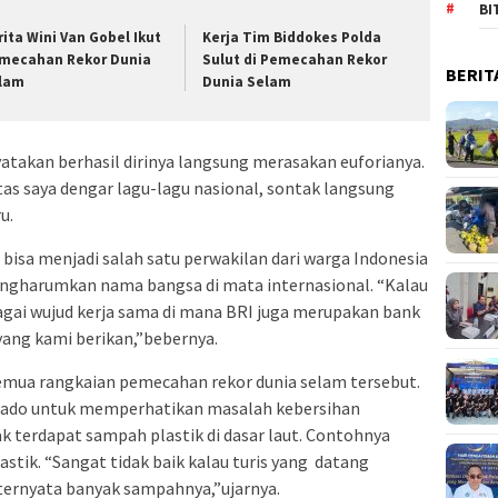
BI
rita Wini Van Gobel Ikut
Kerja Tim Biddokes Polda
mecahan Rekor Dunia
Sulut di Pemecahan Rekor
BERIT
lam
Dunia Selam
nyatakan berhasil dirinya langsung merasakan euforianya.
tas saya dengar lagu-lagu nasional, sontak langsung
u.
bisa menjadi salah satu perwakilan dari warga Indonesia
ngharumkan nama bangsa di mata internasional. “Kalau
bagai wujud kerja sama di mana BRI juga merupakan bank
 yang kami berikan,”bebernya.
mua rangkaian pemecahan rekor dunia selam tersebut.
nado untuk memperhatikan masalah kebersihan
k terdapat sampah plastik di dasar laut. Contohnya
astik. “Sangat tidak baik kalau turis yang datang
 ternyata banyak sampahnya,”ujarnya.