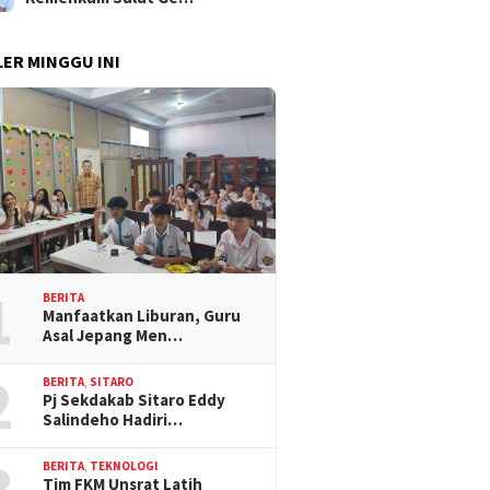
ER MINGGU INI
1
BERITA
Manfaatkan Liburan, Guru
Asal Jepang Men…
2
BERITA
,
SITARO
Pj Sekdakab Sitaro Eddy
Salindeho Hadiri…
3
BERITA
,
TEKNOLOGI
Tim FKM Unsrat Latih