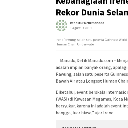
Kebahagiaan Iren
Rekor Dunia Sela
Redaktur DetikManado
1 Agustus 2019
Irene Rawung, salah satu peserta Guinness World
Human Chain Underwater.
Manado,Detik Manado.com – Menjad
adalah impian banyak orang, apalagi t
Rawung, salah satu peserta Guinnes
Bawah Air atau Longest Human Chai
Diketahui, event berskala internasio
(WASI) di Kawasan Megamas, Kota Man
bersyukur, karena ini adalah event i
bangga, luar biasa,” ujar Irene.