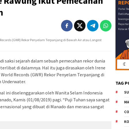
e Rawung Ikut Pemecahan
m
 Records (GWR) Rekor Penyelam Terpanjang di Bawah Air atau Longest
i saksi sejarah dalam sebuah pemecahan rekor dunia
erlibat di dalamnya. Hal itu juga dirasakan oleh Irene
s World Records (GWR) Rekor Penyelam Terpanjang di
n Underwater.
TAG P
nal ini diselenggarakan oleh Wanita Selam Indonesia
S
ado, Kamis (01/08/2019) pagi. “Puji Tuhan saya sangat
M
nternasional yang dibuat di Manado dan merasa sangat
CO
K