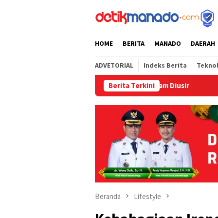
Loncat
tutup
ke
konten
HOME
BERITA
MANADO
DAERAH
ADVETORIAL
Indeks Berita
Tekno
han Siswa SD GUPPI 1 Bitung Terancam Diusir
Berita Terkini
‎Bapelkum 
Beranda
Lifestyle