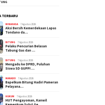
TUNG
A TERBARU
MINAHASA
7 Agustus 2026
Aksi Bersih Kemerdekaan Lapas
Tondano da…
BITUNG
7 Agustus 2026
Pelaku Pencurian Belasan
Tabung Gas dan …
BITUNG
7 Agustus 2026
Mengadu ke DPRD, Puluhan
Siswa SD GUPPI …
MANADO
7 Agustus 2026
‎Bapelkum Bitung Hadiri Pameran
Pelayana…
HUKUM
7 Agustus 2026
HUT Pengayoman, Kanwil
Kemenkum Sulut Ge…