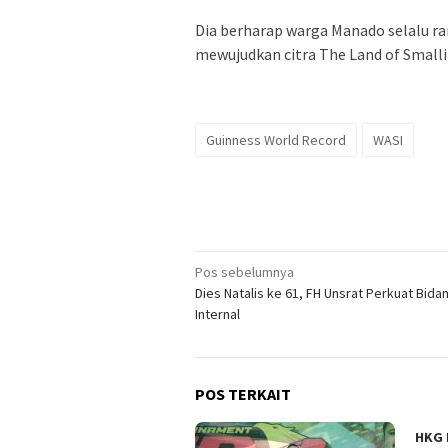
Dia berharap warga Manado selalu r
mewujudkan citra The Land of Smalli
Guinness World Record
WASI
Navigasi
Pos sebelumnya
Dies Natalis ke 61, FH Unsrat Perkuat Bida
pos
Internal
POS TERKAIT
HKG 