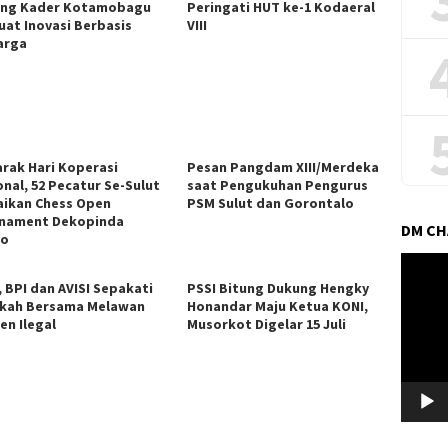
ng Kader Kotamobagu
Peringati HUT ke-1 Kodaeral
uat Inovasi Berbasis
VIII
arga
rak Hari Koperasi
Pesan Pangdam XIII/Merdeka
onal, 52 Pecatur Se-Sulut
saat Pengukuhan Pengurus
ikan Chess Open
PSM Sulut dan Gorontalo
nament Dekopinda
DM C
ro
Pemuta
Video
, BPI dan AVISI Sepakati
PSSI Bitung Dukung Hengky
kah Bersama Melawan
Honandar Maju Ketua KONI,
en Ilegal
Musorkot Digelar 15 Juli