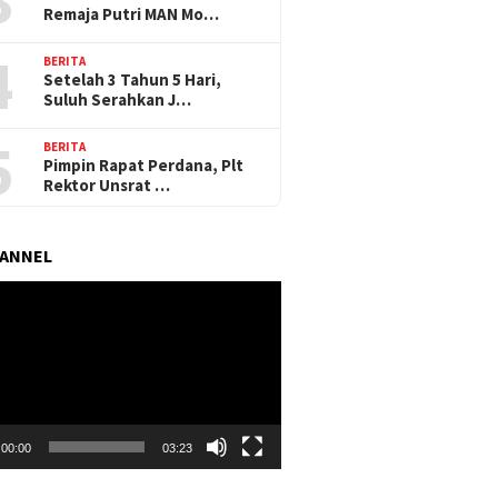
Remaja Putri MAN Mo…
4
BERITA
Setelah 3 Tahun 5 Hari,
Suluh Serahkan J…
5
BERITA
Pimpin Rapat Perdana, Plt
Rektor Unsrat …
HANNEL
r
00:00
03:23