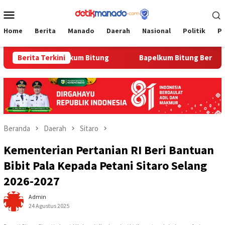
Loncat
Menu
ke
Mobile
konten
Home
Berita
Manado
Daerah
Nasional
Politik
P
oman di Bapelkum Bitung
Berita Terkini
‎Bapelkum Bitung Berbagi, Sem
Beranda
Daerah
Sitaro
Kementerian Pertanian RI Beri Bantuan
Bibit Pala Kepada Petani Sitaro Selang
2026-2027
Admin
24 Agustus 2025