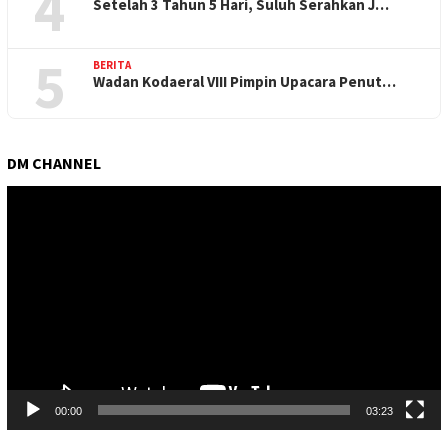
4
Setelah 3 Tahun 5 Hari, Suluh Serahkan J…
5
BERITA
Wadan Kodaeral VIII Pimpin Upacara Penut…
DM CHANNEL
Pemutar
Video
00:00
03:23