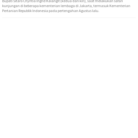
Bupati Sitaro Chyntia Ingrid Kalangit (kedua dari kiri), saat melakukan safari
kunjungan di beberapa kementerian lembaga di Jakarta, termasuk Kementerian
Pertanian Republik Indonesia pada pertengahan Agustus lalu.