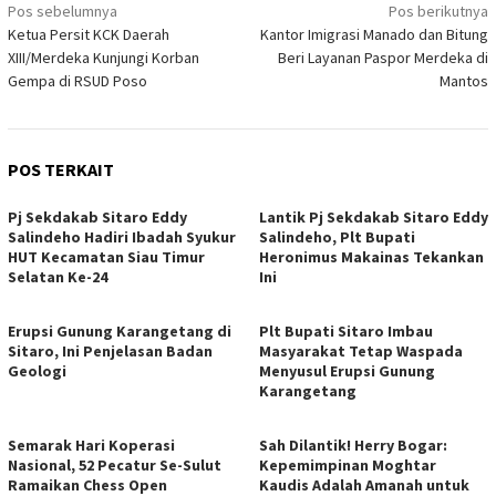
Navigasi
Pos sebelumnya
Pos berikutnya
Ketua Persit KCK Daerah
Kantor Imigrasi Manado dan Bitung
pos
XIII/Merdeka Kunjungi Korban
Beri Layanan Paspor Merdeka di
Gempa di RSUD Poso
Mantos
POS TERKAIT
Pj Sekdakab Sitaro Eddy
Lantik Pj Sekdakab Sitaro Eddy
Salindeho Hadiri Ibadah Syukur
Salindeho, Plt Bupati
HUT Kecamatan Siau Timur
Heronimus Makainas Tekankan
Selatan Ke-24
Ini
Erupsi Gunung Karangetang di
Plt Bupati Sitaro Imbau
Sitaro, Ini Penjelasan Badan
Masyarakat Tetap Waspada
Geologi
Menyusul Erupsi Gunung
Karangetang
Semarak Hari Koperasi
Sah Dilantik! Herry Bogar:
Nasional, 52 Pecatur Se-Sulut
Kepemimpinan Moghtar
Ramaikan Chess Open
Kaudis Adalah Amanah untuk