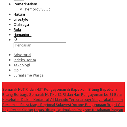
Pemerintahan
Pemprov Sulut
Hukum
Lifestyle
Olahraga
Bola
Humaniora
Advetorial
Indeks Berita
Teknologi
Opini
Jurnalisme Warga
Berita Terkini
Semarak HUT RI dan HUT Pengayoman di Bapelkum Bitung
‎Bapelkum
Bitung Berbagi, Semarak HUT ke-81 RI dan Hari Pengayoman ke-81
Balai
Kesehatan Diskes Kodaeral VIII Manado Terbuka bagi Masyarakat Umum
Pertamina Patra Niaga Regional Sulawesi Dorong Penggunaan Bright Gas
bagi Petani Sidrap
Lapas Bitung Optimalkan Program Ketahanan Pangan