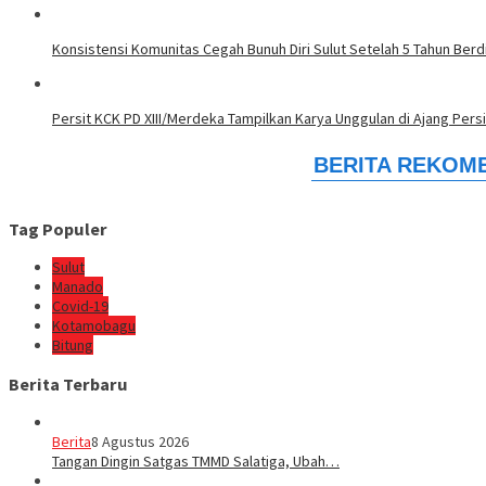
Konsistensi Komunitas Cegah Bunuh Diri Sulut Setelah 5 Tahun Berdi
Persit KCK PD XIII/Merdeka Tampilkan Karya Unggulan di Ajang Persi
Tag Populer
Sulut
Manado
Covid-19
Kotamobagu
Bitung
Berita Terbaru
Berita
8 Agustus 2026
Tangan Dingin Satgas TMMD Salatiga, Ubah…