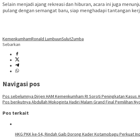
Selain menjadi ajang rekreasi dan hiburan, acara ini juga m
pulang dengan semangat baru, siap menghadapi tantangan kerja 
Kemenkumham
Ronald Lumbuun
Sulut
Zumba
Sebarkan
Navigasi pos
Pos sebelumnya
Dirjen HAM Kemenkumham RI Soroti Peningkatan Kasus A
Pos berikutnya
Abdullah Mokoginta Hadiri Malam Grand Final Pemilihan Ny
Pos terkait
HKG PKK ke-54, Rindah Gaib Dorong Kader Kotamobagu Perkuat Ino