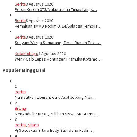
Berita
8 Agustus 2026
Persit Korem 073/Makutarama Tinjau Langs…
Berita
8 Agustus 2026
Kemajuan TMMD Kodim 0714/Salatiga Tembus…
Berita
8 Agustus 2026
Senyum Warga Semarang, Teras Rumah Tak L…
Kotamobagu
8 Agustus 2026
Weny Gaib Lepas Kontingen Pramuka Kotamo…
Populer Minggu Ini
1
Berita
Manfaatkan Liburan, Guru Asal Jepang Men…
2
Bitung
Mengadu ke DPRD, Puluhan Siswa SD GUPPI …
3
Berita
,
Sitaro
Pj Sekdakab Sitaro Eddy Salindeho Hadiri…
4