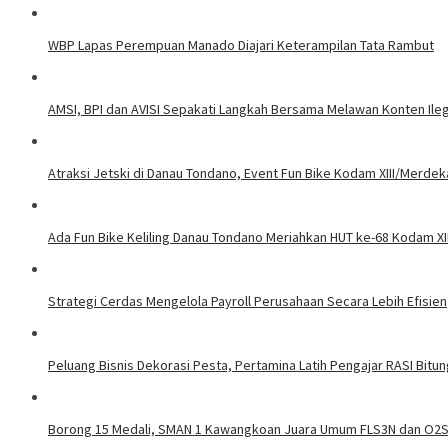
WBP Lapas Perempuan Manado Diajari Keterampilan Tata Rambut
AMSI, BPI dan AVISI Sepakati Langkah Bersama Melawan Konten Ileg
Atraksi Jetski di Danau Tondano, Event Fun Bike Kodam XIII/Merde
Ada Fun Bike Keliling Danau Tondano Meriahkan HUT ke-68 Kodam X
Strategi Cerdas Mengelola Payroll Perusahaan Secara Lebih Efisien
Peluang Bisnis Dekorasi Pesta, Pertamina Latih Pengajar RASI Bitun
Borong 15 Medali, SMAN 1 Kawangkoan Juara Umum FLS3N dan O2S