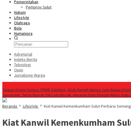
Pemerintahan
Pemprov Sulut
Hukum
Lifestyle
Olahraga
Bola
Humaniora
Advetorial
Indeks Berita
Teknologi
Opini
Jurnalisme Warga
Berita Terkini
Tangan Dingin Satgas TMMD Salatiga, Ubah Rumah Warga Jadi Hunian Estet
Semarang, Teras Rumah Tak Lagi Becek, Harapan Baru Dimulai
Weny Gaib 
Beranda
Lifestyle
Kiat Kanwil Kemenkumham Sulut Perbarui Semang
Kiat Kanwil Kemenkumham Sulu