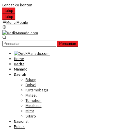
Loncat ke konten
tutup
tutup
Menu Mobile
Pencarian
Home
Berita
Manado
Daerah
Bitung
Bolsel
Kotamobagu
Minsel
Tomohon
Minahasa
Mitra
Sitaro
Nasional
Politik