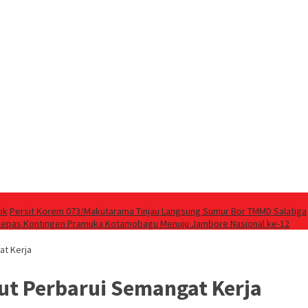
ik
Persit Korem 073/Makutarama Tinjau Langsung Sumur Bor TMMD Salatiga
Lepas Kontingen Pramuka Kotamobagu Menuju Jambore Nasional ke-12
at Kerja
t Perbarui Semangat Kerja