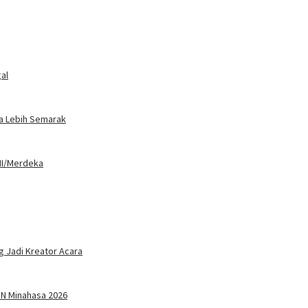
al
ka Lebih Semarak
III/Merdeka
g Jadi Kreator Acara
N Minahasa 2026