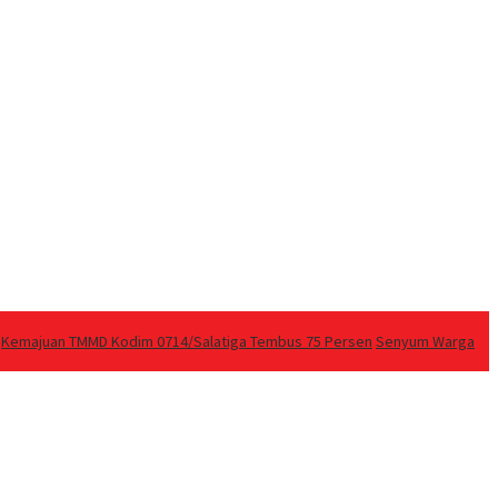
Kemajuan TMMD Kodim 0714/Salatiga Tembus 75 Persen
Senyum Warga