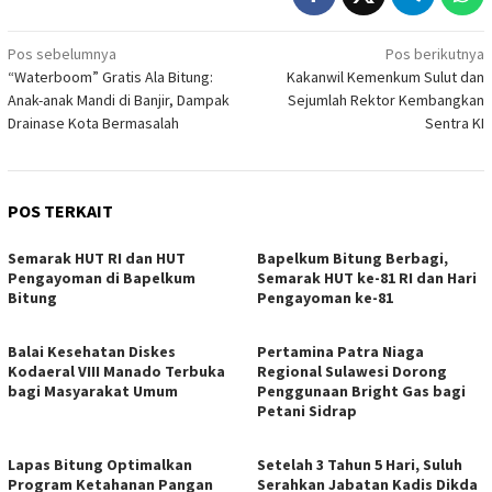
Navigasi
Pos sebelumnya
Pos berikutnya
“Waterboom” Gratis Ala Bitung:
Kakanwil Kemenkum Sulut dan
pos
Anak-anak Mandi di Banjir, Dampak
Sejumlah Rektor Kembangkan
Drainase Kota Bermasalah
Sentra KI
POS TERKAIT
Semarak HUT RI dan HUT
‎Bapelkum Bitung Berbagi,
Pengayoman di Bapelkum
Semarak HUT ke-81 RI dan Hari
Bitung
Pengayoman ke-81
Balai Kesehatan Diskes
Pertamina Patra Niaga
Kodaeral VIII Manado Terbuka
Regional Sulawesi Dorong
bagi Masyarakat Umum
Penggunaan Bright Gas bagi
Petani Sidrap
Lapas Bitung Optimalkan
Setelah 3 Tahun 5 Hari, Suluh
Program Ketahanan Pangan
Serahkan Jabatan Kadis Dikda