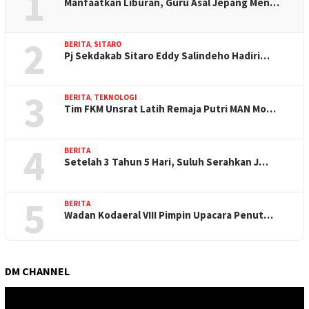
1
Manfaatkan Liburan, Guru Asal Jepang Men…
2
BERITA
,
SITARO
Pj Sekdakab Sitaro Eddy Salindeho Hadiri…
3
BERITA
,
TEKNOLOGI
Tim FKM Unsrat Latih Remaja Putri MAN Mo…
4
BERITA
Setelah 3 Tahun 5 Hari, Suluh Serahkan J…
5
BERITA
Wadan Kodaeral VIII Pimpin Upacara Penut…
DM CHANNEL
Pemutar
Video