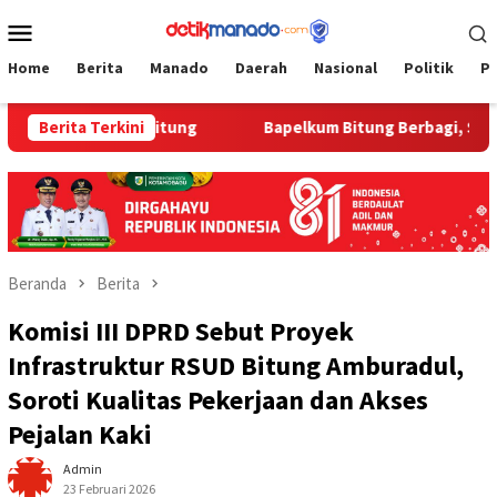
Loncat
Menu
ke
Mobile
konten
Home
Berita
Manado
Daerah
Nasional
Politik
P
 Bapelkum Bitung
Berita Terkini
‎Bapelkum Bitung Berbagi, Semarak HU
Beranda
Berita
Komisi III DPRD Sebut Proyek
Infrastruktur RSUD Bitung Amburadul,
Soroti Kualitas Pekerjaan dan Akses
Pejalan Kaki
Admin
23 Februari 2026