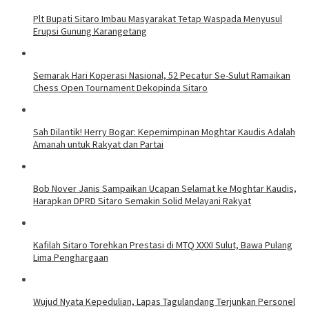
Plt Bupati Sitaro Imbau Masyarakat Tetap Waspada Menyusul
Erupsi Gunung Karangetang
Semarak Hari Koperasi Nasional, 52 Pecatur Se-Sulut Ramaikan
Chess Open Tournament Dekopinda Sitaro
Sah Dilantik! Herry Bogar: Kepemimpinan Moghtar Kaudis Adalah
Amanah untuk Rakyat dan Partai
Bob Nover Janis Sampaikan Ucapan Selamat ke Moghtar Kaudis,
Harapkan DPRD Sitaro Semakin Solid Melayani Rakyat
Kafilah Sitaro Torehkan Prestasi di MTQ XXXI Sulut, Bawa Pulang
Lima Penghargaan
Wujud Nyata Kepedulian, Lapas Tagulandang Terjunkan Personel