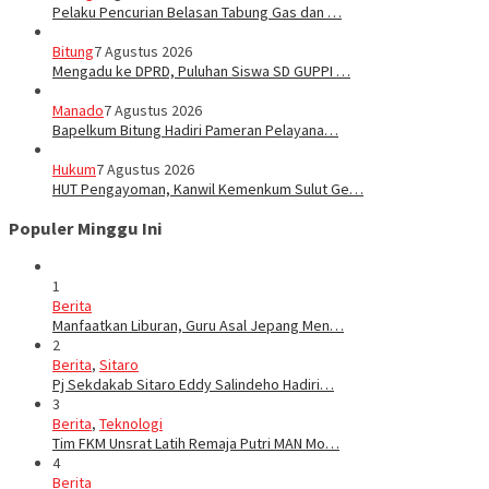
Pelaku Pencurian Belasan Tabung Gas dan …
Bitung
7 Agustus 2026
Mengadu ke DPRD, Puluhan Siswa SD GUPPI …
Manado
7 Agustus 2026
‎Bapelkum Bitung Hadiri Pameran Pelayana…
Hukum
7 Agustus 2026
HUT Pengayoman, Kanwil Kemenkum Sulut Ge…
Populer Minggu Ini
1
Berita
Manfaatkan Liburan, Guru Asal Jepang Men…
2
Berita
,
Sitaro
Pj Sekdakab Sitaro Eddy Salindeho Hadiri…
3
Berita
,
Teknologi
Tim FKM Unsrat Latih Remaja Putri MAN Mo…
4
Berita