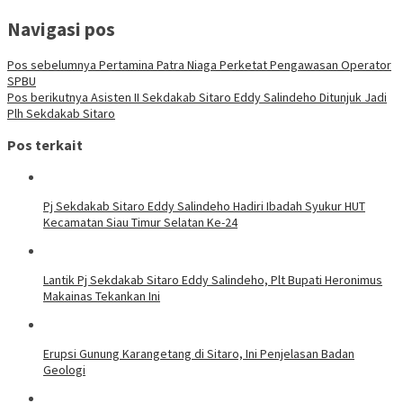
Navigasi pos
Pos sebelumnya
Pertamina Patra Niaga Perketat Pengawasan Operator
SPBU
Pos berikutnya
Asisten II Sekdakab Sitaro Eddy Salindeho Ditunjuk Jadi
Plh Sekdakab Sitaro
Pos terkait
Pj Sekdakab Sitaro Eddy Salindeho Hadiri Ibadah Syukur HUT
Kecamatan Siau Timur Selatan Ke-24
Lantik Pj Sekdakab Sitaro Eddy Salindeho, Plt Bupati Heronimus
Makainas Tekankan Ini
Erupsi Gunung Karangetang di Sitaro, Ini Penjelasan Badan
Geologi