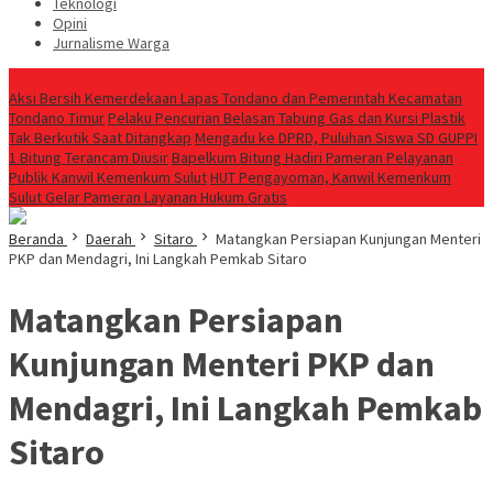
Teknologi
Opini
Jurnalisme Warga
Berita Terkini
Aksi Bersih Kemerdekaan Lapas Tondano dan Pemerintah Kecamatan
Tondano Timur
Pelaku Pencurian Belasan Tabung Gas dan Kursi Plastik
Tak Berkutik Saat Ditangkap
Mengadu ke DPRD, Puluhan Siswa SD GUPPI
1 Bitung Terancam Diusir
‎Bapelkum Bitung Hadiri Pameran Pelayanan
Publik Kanwil Kemenkum Sulut
HUT Pengayoman, Kanwil Kemenkum
Sulut Gelar Pameran Layanan Hukum Gratis
Beranda
Daerah
Sitaro
Matangkan Persiapan Kunjungan Menteri
PKP dan Mendagri, Ini Langkah Pemkab Sitaro
Matangkan Persiapan
Kunjungan Menteri PKP dan
Mendagri, Ini Langkah Pemkab
Sitaro