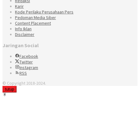
Redaksi
Karir
Kode Perilaku Perusahaan Pers
Pedoman Media Siber
Content Placement
Info Iklan
Disclaimer
Jaringan Social
Facebook
Twitter
Instagram
RSS
© Copyright 2018-2024.
tutup