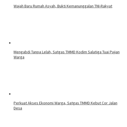
Wajah Baru Rumah Asyah, Bukti Kemanunggalan TNI-Rakyat
Mengabdi Tanpa Lelah, Satgas TMMD Kodim Salatiga Tuai Pujian
Warga
Perkuat Akses Ekonomi Warga, Satgas TMMD Kebut Cor Jalan
Desa