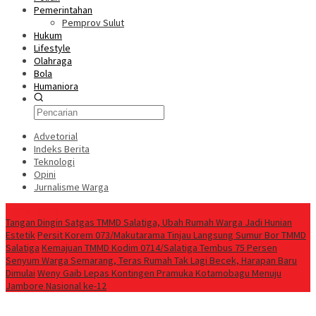
Pemerintahan
Pemprov Sulut
Hukum
Lifestyle
Olahraga
Bola
Humaniora
Advetorial
Indeks Berita
Teknologi
Opini
Jurnalisme Warga
Berita Terkini
Tangan Dingin Satgas TMMD Salatiga, Ubah Rumah Warga Jadi Hunian
Estetik
Persit Korem 073/Makutarama Tinjau Langsung Sumur Bor TMMD
Salatiga
Kemajuan TMMD Kodim 0714/Salatiga Tembus 75 Persen
Senyum Warga Semarang, Teras Rumah Tak Lagi Becek, Harapan Baru
Dimulai
Weny Gaib Lepas Kontingen Pramuka Kotamobagu Menuju
Jambore Nasional ke-12