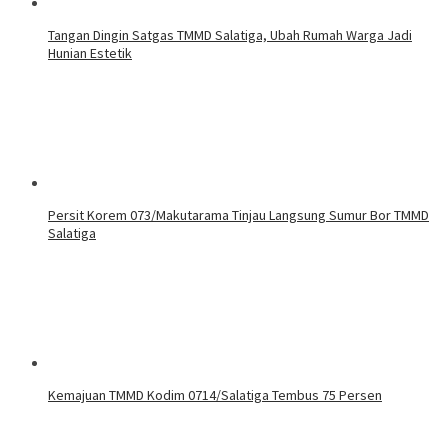
Tangan Dingin Satgas TMMD Salatiga, Ubah Rumah Warga Jadi
Hunian Estetik
Persit Korem 073/Makutarama Tinjau Langsung Sumur Bor TMMD
Salatiga
Kemajuan TMMD Kodim 0714/Salatiga Tembus 75 Persen