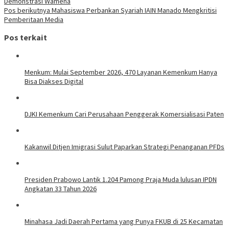
Demonstrasi Wamena
Pos berikutnya
Mahasiswa Perbankan Syariah IAIN Manado Mengkritisi
Pemberitaan Media
Pos terkait
Menkum: Mulai September 2026, 470 Layanan Kemenkum Hanya
Bisa Diakses Digital
DJKI Kemenkum Cari Perusahaan Penggerak Komersialisasi Paten
Kakanwil Ditjen Imigrasi Sulut Paparkan Strategi Penanganan PFDs
Presiden Prabowo Lantik 1.204 Pamong Praja Muda lulusan IPDN
Angkatan 33 Tahun 2026
Minahasa Jadi Daerah Pertama yang Punya FKUB di 25 Kecamatan