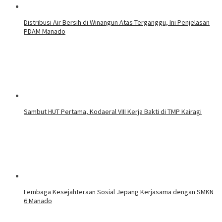
Distribusi Air Bersih di Winangun Atas Terganggu, Ini Penjelasan
PDAM Manado
Sambut HUT Pertama, Kodaeral VIII Kerja Bakti di TMP Kairagi
Lembaga Kesejahteraan Sosial Jepang Kerjasama dengan SMKN
6 Manado