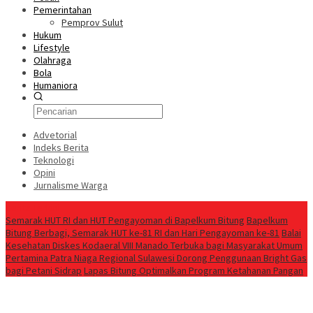
Pemerintahan
Pemprov Sulut
Hukum
Lifestyle
Olahraga
Bola
Humaniora
Advetorial
Indeks Berita
Teknologi
Opini
Jurnalisme Warga
Berita Terkini
Semarak HUT RI dan HUT Pengayoman di Bapelkum Bitung
‎Bapelkum
Bitung Berbagi, Semarak HUT ke-81 RI dan Hari Pengayoman ke-81
Balai
Kesehatan Diskes Kodaeral VIII Manado Terbuka bagi Masyarakat Umum
Pertamina Patra Niaga Regional Sulawesi Dorong Penggunaan Bright Gas
bagi Petani Sidrap
Lapas Bitung Optimalkan Program Ketahanan Pangan