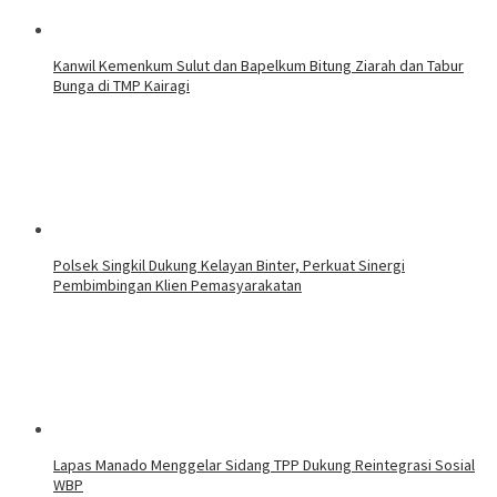
‎Kanwil Kemenkum Sulut dan Bapelkum Bitung Ziarah dan Tabur
Bunga di TMP Kairagi
Polsek Singkil Dukung Kelayan Binter, Perkuat Sinergi
Pembimbingan Klien Pemasyarakatan
Lapas Manado Menggelar Sidang TPP Dukung Reintegrasi Sosial
WBP