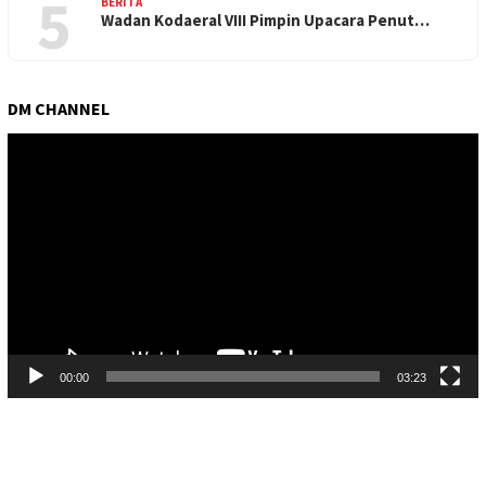
5
BERITA
Wadan Kodaeral VIII Pimpin Upacara Penut…
DM CHANNEL
Pemutar
Video
00:00
03:23