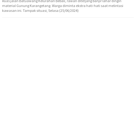
Ruas jalan Batuawang Kelurahan Bebali, rawan diterjang banjir lahar dingin
material Gunung Karangetang. Warga diminta ekstra hati-hati saat melintasi
kawasan ini. Tampak situasi, Selasa (25/06/2024)