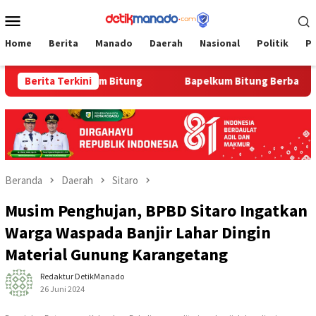
Loncat
Menu
ke
Mobile
konten
Home
Berita
Manado
Daerah
Nasional
Politik
P
an di Bapelkum Bitung
Berita Terkini
‎Bapelkum Bitung Berbagi, Sema
Beranda
Daerah
Sitaro
Musim Penghujan, BPBD Sitaro Ingatkan
Warga Waspada Banjir Lahar Dingin
Material Gunung Karangetang
Redaktur DetikManado
26 Juni 2024