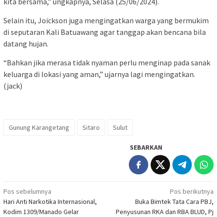
kita bersama,” ungkapnya, Selasa (25/06/2024).
Selain itu, Joickson juga mengingatkan warga yang bermukim
di seputaran Kali Batuawang agar tanggap akan bencana bila
datang hujan.
“Bahkan jika merasa tidak nyaman perlu menginap pada sanak
keluarga di lokasi yang aman,” ujarnya lagi mengingatkan.
(jack)
Gunung Karangetang
Sitaro
Sulut
SEBARKAN
Navigasi
Pos sebelumnya
Pos berikutnya
Hari Anti Narkotika Internasional,
Buka Bimtek Tata Cara PBJ,
pos
Kodim 1309/Manado Gelar
Penyusunan RKA dan RBA BLUD, Pj