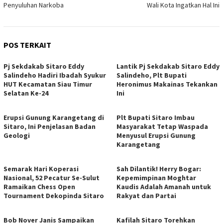
Penyuluhan Narkoba
Wali Kota Ingatkan Hal Ini
POS TERKAIT
Pj Sekdakab Sitaro Eddy
Lantik Pj Sekdakab Sitaro Eddy
Salindeho Hadiri Ibadah Syukur
Salindeho, Plt Bupati
HUT Kecamatan Siau Timur
Heronimus Makainas Tekankan
Selatan Ke-24
Ini
Erupsi Gunung Karangetang di
Plt Bupati Sitaro Imbau
Sitaro, Ini Penjelasan Badan
Masyarakat Tetap Waspada
Geologi
Menyusul Erupsi Gunung
Karangetang
Semarak Hari Koperasi
Sah Dilantik! Herry Bogar:
Nasional, 52 Pecatur Se-Sulut
Kepemimpinan Moghtar
Ramaikan Chess Open
Kaudis Adalah Amanah untuk
Tournament Dekopinda Sitaro
Rakyat dan Partai
Bob Nover Janis Sampaikan
Kafilah Sitaro Torehkan