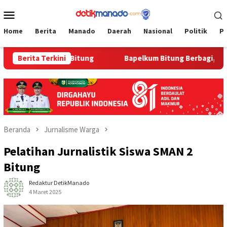
Loncat
Menu
ke
Mobile
konten
Home
Berita
Manado
Daerah
Nasional
Politik
P
 Bapelkum Bitung
Berita Terkini
‎Bapelkum Bitung Berbagi, Semarak HU
Beranda
Jurnalisme Warga
Pelatihan Jurnalistik Siswa SMAN 2
Bitung
Redaktur DetikManado
4 Maret 2025