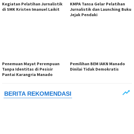
Kegiatan Pelatihan Jurnalistik
KMPA Tansa Gelar Pelatihan
di SMK Kristen Imanuel Laikit
Jurnalistik dan Launching Buku
Jejak Pendaki
Penemuan Mayat Perempuan
Pemilihan BEM IAKN Manado
Tanpa Identitas di Pesisir
Dinilai Tidak Demokratis
Pantai Karangria Manado