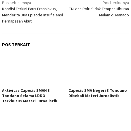
Navigasi
Pos sebelumnya
Pos berikutnya
Kondisi Terkini Paus Fransiskus,
TNI dan Polri Sidak Tempat Hiburan
pos
Menderita Dua Episode Insufisiensi
Malam di Manado
Pernapasan Akut
POS TERKAIT
Aktivitas Capesis SMAN 3
Capesis SMA Negeri 3 Tondano
Tondano Selama LDKO
Dibekali Materi Jurnalistik
Terkhusus Materi Jurnalistik