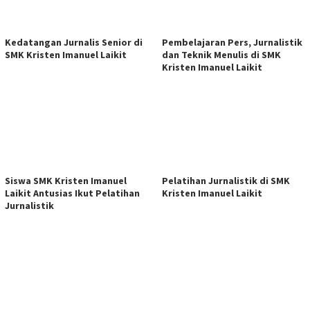
Kedatangan Jurnalis Senior di
Pembelajaran Pers, Jurnalistik
SMK Kristen Imanuel Laikit
dan Teknik Menulis di SMK
Kristen Imanuel Laikit
Siswa SMK Kristen Imanuel
Pelatihan Jurnalistik di SMK
Laikit Antusias Ikut Pelatihan
Kristen Imanuel Laikit
Jurnalistik