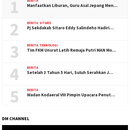
1
BERITA
Manfaatkan Liburan, Guru Asal Jepang Men…
2
BERITA
,
SITARO
Pj Sekdakab Sitaro Eddy Salindeho Hadiri…
3
BERITA
,
TEKNOLOGI
Tim FKM Unsrat Latih Remaja Putri MAN Mo…
4
BERITA
Setelah 3 Tahun 5 Hari, Suluh Serahkan J…
5
BERITA
Wadan Kodaeral VIII Pimpin Upacara Penut…
DM CHANNEL
Pemutar