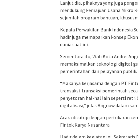
Lanjut dia, pihaknya yang juga peng
mendukung kemajuan Usaha Mikro K
sejumlah program bantuan, khususny
Kepala Perwakilan Bank Indonesia S
hadir juga memaparkan konsep Ekon
dunia saat ini.
Sementara itu, Wali Kota Andrei A
memaksimalkan teknologi digital 
pemerintahan dan pelayanan publik.
“Makanya kerjasama dengan PT Finte
transaksi-transaksi pemerintah secar
penyetoran hal-hal lain seperti ret
digitalisasi,” jelas Angouw dalam sa
Acara ditutup dengan pertukaran c
Fintek Karya Nusantara.
Hadir dalam kegiatan ini, Sekretari