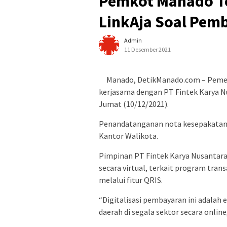
Pemkot Manado T
LinkAja Soal Pemb
Admin
11 Desember 2021
Manado, DetikManado.com – Pemer
kerjasama dengan PT Fintek Karya Nu
Jumat (10/12/2021).
Penandatanganan nota kesepakatan k
Kantor Walikota.
Pimpinan PT Fintek Karya Nusantar
secara virtual, terkait program tran
melalui fitur QRIS.
“Digitalisasi pembayaran ini adala
daerah di segala sektor secara online