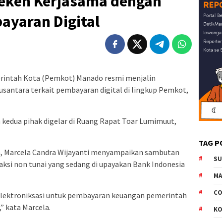
eken Kerjasama dengan
ayaran Digital
intah Kota (Pemkot) Manado resmi menjalin
santara terkait pembayaran digital di lingkup Pemkot,
edua pihak digelar di Ruang Rapat Toar Lumimuut,
TAG P
a, Marcela Candra Wijayanti menyampaikan sambutan
S
saksi non tunai yang sedang di upayakan Bank Indonesia
M
CO
h elektroniksasi untuk pembayaran keuangan pemerintah
,” kata Marcela.
K