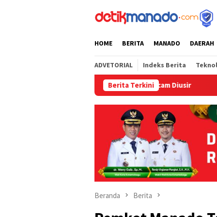
Loncat
tutup
ke
konten
HOME
BERITA
MANADO
DAERAH
ADVETORIAL
Indeks Berita
Tekno
han Siswa SD GUPPI 1 Bitung Terancam Diusir
Berita Terkini
‎Bapelkum
Beranda
Berita