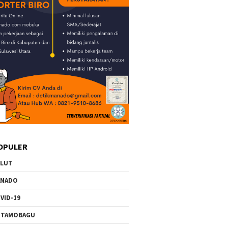
OPULER
ULUT
ANADO
VID-19
OTAMOBAGU