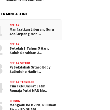
ER MINGGU INI
1
BERITA
Manfaatkan Liburan, Guru
Asal Jepang Men…
2
BERITA
Setelah 3 Tahun 5 Hari,
Suluh Serahkan J…
3
BERITA
,
SITARO
Pj Sekdakab Sitaro Eddy
Salindeho Hadiri…
4
BERITA
,
TEKNOLOGI
Tim FKM Unsrat Latih
Remaja Putri MAN Mo…
5
BITUNG
Mengadu ke DPRD, Puluhan
Siswa SD GUPPI …