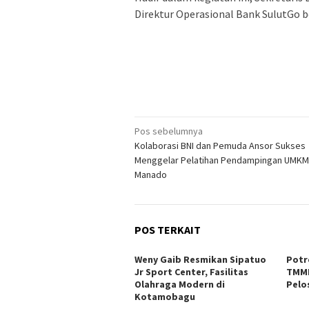
Direktur Operasional Bank SulutGo b
Navigasi
Pos sebelumnya
Kolaborasi BNI dan Pemuda Ansor Sukses
pos
Menggelar Pelatihan Pendampingan UMKM
Manado
POS TERKAIT
Weny Gaib Resmikan Sipatuo
Potr
Jr Sport Center, Fasilitas
TMMD
Olahraga Modern di
Pelo
Kotamobagu