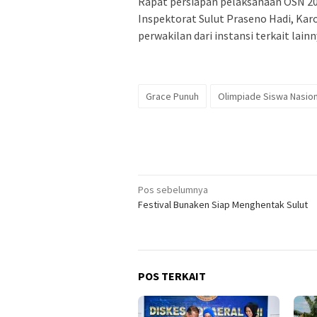
Rapat persiapan pelaksanaan OSN 201
Inspektorat Sulut Praseno Hadi, Kar
perwakilan dari instansi terkait lain
Grace Punuh
Olimpiade Siswa Nasion
Navigasi
Pos sebelumnya
Festival Bunaken Siap Menghentak Sulut
pos
POS TERKAIT