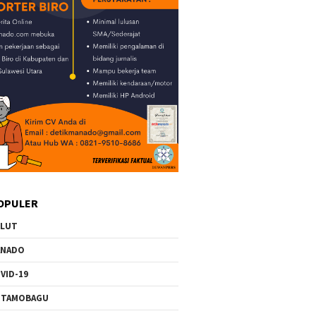
OPULER
ULUT
ANADO
VID-19
OTAMOBAGU