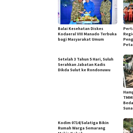
Balai Kesehatan Diskes
Pert
Kodaeral VIII Manado Terbuka
Regi
bagi Masyarakat Umum
Peng
Peta
Setelah 3 Tahun 5 Hari, Suluh
Serahkan Jabatan Kadis
Dikda Sulut ke Rondonuwu
Hamp
TMMD
Beda
Sunar
Kodim 0714/Salatiga Bikin
Rumah Warga Semarang