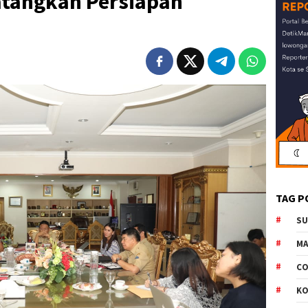
tangkan Persiapan
TAG P
S
M
CO
K