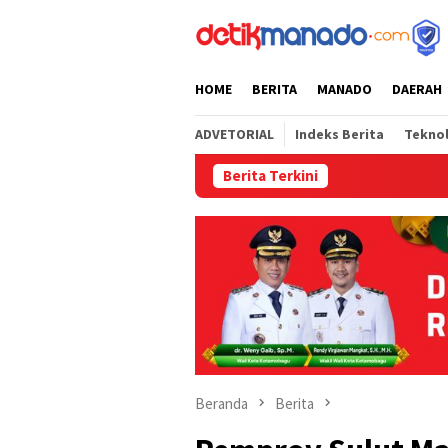
Loncat
tutup
ke
konten
HOME
BERITA
MANADO
DAERAH
ADVETORIAL
Indeks Berita
Tekno
Berita Terkini
Semarak HUT R
Beranda
Berita