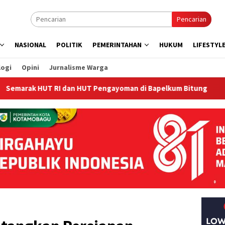
Pencarian
NASIONAL
POLITIK
PEMERINTAHAN
HUKUM
LIFESTYL
logi
Opini
Jurnalisme Warga
I dan HUT Pengayoman di Bapelkum Bitung
‎Bapelkum Bi