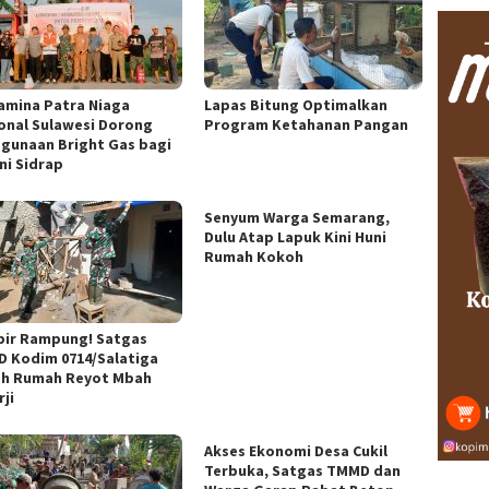
amina Patra Niaga
Lapas Bitung Optimalkan
onal Sulawesi Dorong
Program Ketahanan Pangan
gunaan Bright Gas bagi
ni Sidrap
Senyum Warga Semarang,
Dulu Atap Lapuk Kini Huni
Rumah Kokoh
ir Rampung! Satgas
 Kodim 0714/Salatiga
h Rumah Reyot Mbah
ji
Akses Ekonomi Desa Cukil
Terbuka, Satgas TMMD dan