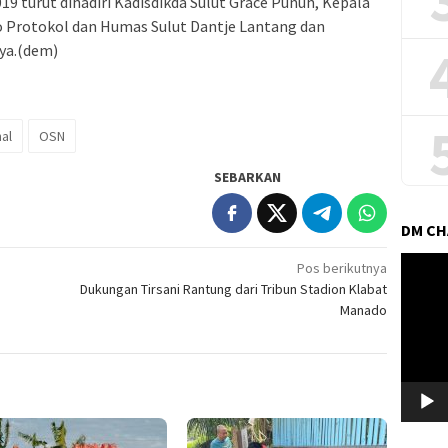
9 turut dihadiri Kadisdikda Sulut Grace Punuh, Kepala
o Protokol dan Humas Sulut Dantje Lantang dan
nya.(dem)
al
OSN
SEBARKAN
DM C
Pemuta
Pos berikutnya
Video
Dukungan Tirsani Rantung dari Tribun Stadion Klabat
Manado