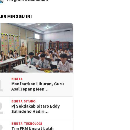
ER MINGGU INI
1
BERITA
Manfaatkan Liburan, Guru
Asal Jepang Men…
2
BERITA
,
SITARO
Pj Sekdakab Sitaro Eddy
Salindeho Hadiri…
3
BERITA
,
TEKNOLOGI
Tim FKM Unsrat Latih