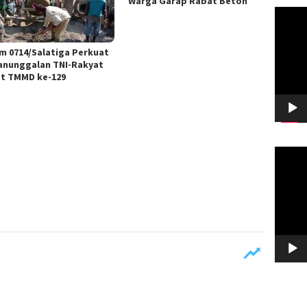
Warga Garap Rabat Beton
Pemuta
Video
m 0714/Salatiga Perkuat
nunggalan TNI-Rakyat
t TMMD ke-129
Pemuta
Video