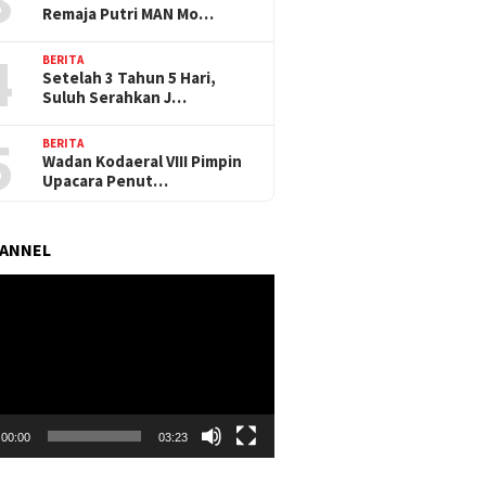
Remaja Putri MAN Mo…
4
BERITA
Setelah 3 Tahun 5 Hari,
Suluh Serahkan J…
5
BERITA
Wadan Kodaeral VIII Pimpin
Upacara Penut…
HANNEL
r
00:00
03:23