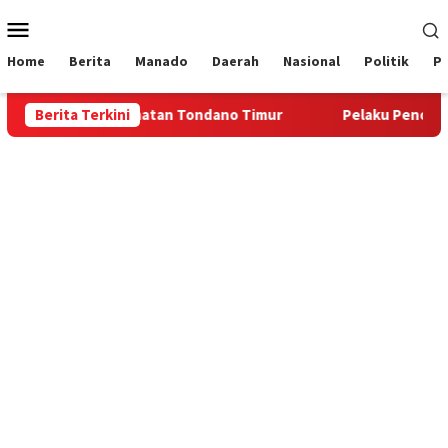
Loncat
Menu
ke
Mobile
konten
Home
Berita
Manado
Daerah
Nasional
Politik
P
rintah Kecamatan Tondano Timur
Berita Terkini
Pelaku Pencurian Belas