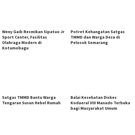
Weny Gaib Resmikan Sipatuo Jr
Potret Kehangatan Satgas
Sport Center, Fasilitas
TMMD dan Warga Desa di
Olahraga Modern di
Pelosok Semarang
Kotamobagu
Satgas TMMD Bantu Warga
Balai Kesehatan Diskes
Tengaran Susun Hebel Rumah
Kodaeral VIII Manado Terbuka
bagi Masyarakat Umum